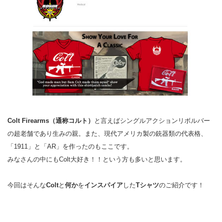
Colt Firearms（通称コルト）
と言えばシングルアクションリボルバー
の超老舗であり生みの親。また、現代アメリカ製の銃器類の代表格、
「1911」と「AR」を作ったのもここです。
みなさんの中にもColt大好き！！という方も多いと思います。
今回はそんな
Colt
と
何か
を
インスパイア
した
Tシャツ
のご紹介です！