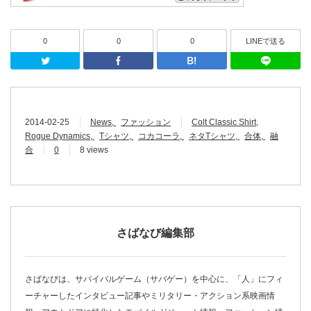
0
0
0
LINEで送る
Twitter
Facebook
はてなブッ
2014-02-25
News
ファッション
Colt Classic Shirt
Rogue Dynamics
Tシャツ
コカコーラ
ネタTシャツ
合体
融
合
0
8 views
さばなび編集部
さばなびは、サバイバルゲーム（サバゲー）を中心に、「人」にフィ
ーチャーしたインタビュー記事やミリタリー・アクション系映画情