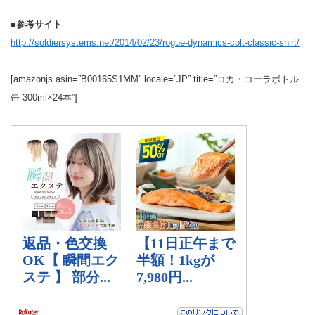
■参考サイト
http://soldiersystems.net/2014/02/23/rogue-dynamics-colt-classic-shirt/
[amazonjs asin=”B00165S1MM” locale=”JP” title=”コカ・コーラボトル
缶 300ml×24本”]