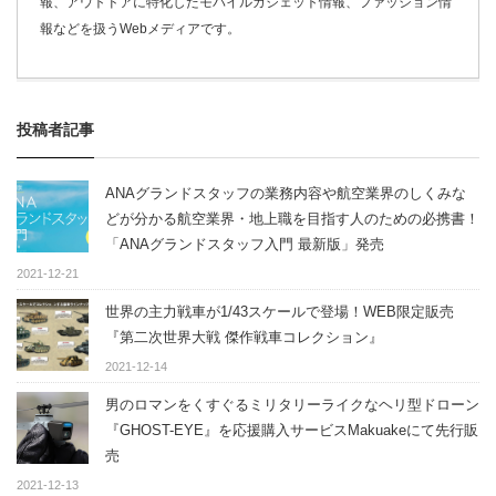
報、アウトドアに特化したモバイルガジェット情報、ファッション情
報などを扱うWebメディアです。
投稿者記事
ANAグランドスタッフの業務内容や航空業界のしくみな
どが分かる航空業界・地上職を目指す人のための必携書！
「ANAグランドスタッフ入門 最新版」発売
2021-12-21
世界の主力戦車が1/43スケールで登場！WEB限定販売
『第二次世界大戦 傑作戦車コレクション』
2021-12-14
男のロマンをくすぐるミリタリーライクなヘリ型ドローン
『GHOST-EYE』を応援購入サービスMakuakeにて先行販
売
2021-12-13