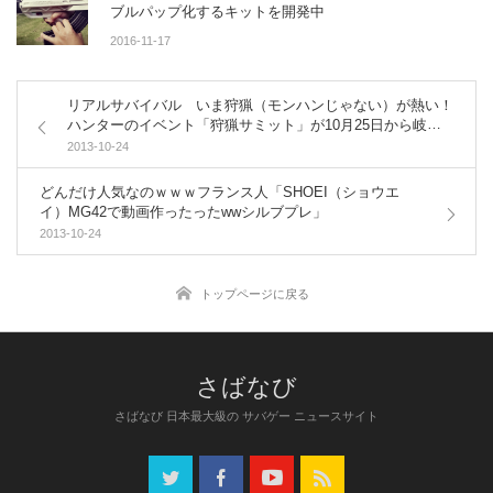
ブルパップ化するキットを開発中
2016-11-17
リアルサバイバル いま狩猟（モンハンじゃない）が熱い！
ハンターのイベント「狩猟サミット」が10月25日から岐阜
県で開催
2013-10-24
どんだけ人気なのｗｗｗフランス人「SHOEI（ショウエ
イ）MG42で動画作ったったwwシルブプレ」
2013-10-24
トップページに戻る
さばなび 日本最大級の サバゲー ニュースサイト