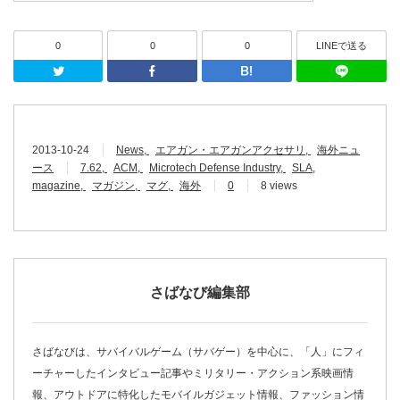
0
0
0
LINEで送る
Twitter
Facebook
はてなブッ
2013-10-24
News
エアガン・エアガンアクセサリ
海外ニュ
ース
7.62
ACM
Microtech Defense Industry
SLA
magazine
マガジン
マグ
海外
0
8 views
さばなび編集部
さばなびは、サバイバルゲーム（サバゲー）を中心に、「人」にフィ
ーチャーしたインタビュー記事やミリタリー・アクション系映画情
報、アウトドアに特化したモバイルガジェット情報、ファッション情