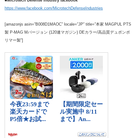
■Microtech Defense Industry facebook
https://www.facebook.com/MicrotechDefenseIndustries
[amazonjs asin=”B008D1MAOC” locale=”JP” title=”本家 MAGPUL PTS
製 P-MAG Mバージョン (120連マガジン) DEカラー/高品質デュポンポ
リマー製”]