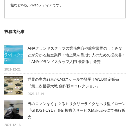
報などを扱うWebメディアです。
投稿者記事
ANAグランドスタッフの業務内容や航空業界のしくみな
どが分かる航空業界・地上職を目指す人のための必携書！
「ANAグランドスタッフ入門 最新版」発売
2021-12-21
世界の主力戦車が1/43スケールで登場！WEB限定販売
『第二次世界大戦 傑作戦車コレクション』
2021-12-14
男のロマンをくすぐるミリタリーライクなヘリ型ドローン
『GHOST-EYE』を応援購入サービスMakuakeにて先行販
売
2021-12-13