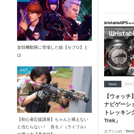
攻殻機動隊に登場した銃【セブロ】と
は
2427
News
2018-
【ウォッチ
ナビゲーシ
トレッキングギア
【初心者応援講座】ちゃんと構えない
Trek」
と当たらない！ 長モノ（ライフル）
エプソンの「Wristab