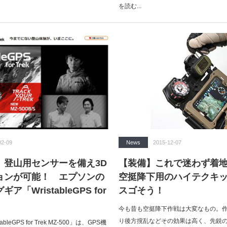
を読む...
02-09
News
2015-12-07
】登山用センサーを備え3D
【装備】これで迷わず着
ョンが可能！ エプソンの
空挺降下用のハイテクキ
「WristableGPS for
スゴそう！
今も昔も空挺降下作戦は大変なもの。
り後方撹乱などその効果は高く、先鋭
leGPS for Trek MZ-500」は、GPS機