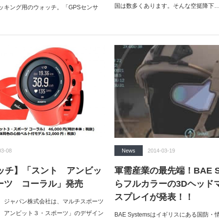
国は数多くあります。そんな空挺降下
ッキング用のウォッチ。「GPSセンサ
03-08
News
2014-03-19
ォッチ】「スント アンビッ
軍需産業の最先端！BAE S
ーツ コーラル」発売
らフルカラーの3Dヘッド
スプレイが発表！！
 ジャパン株式会社は、マルチスポーツ
 アンビット３・スポーツ」のデザイン
BAE Systemsはイギリスにある国防