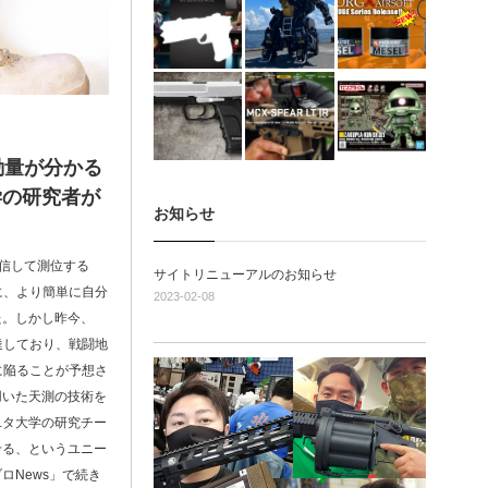
動量が分かる
学の研究者が
お知らせ
波を受信して測位する
サイトリニューアルのお知らせ
に、より簡単に自分
2023-02-08
た。しかし昨今、
達しており、戦闘地
に陥ることが予想さ
用いた天測の技術を
ユタ大学の研究チー
せる、というユニー
ロNews」で続き