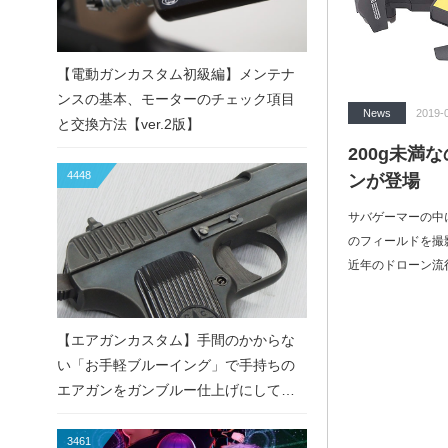
【電動ガンカスタム初級編】メンテナ
ンスの基本、モーターのチェック項目
News
2019-
と交換方法【ver.2版】
200g未満
4448
ンが登場
サバゲーマーの中
のフィールドを撮
近年のドローン流
【エアガンカスタム】手間のかからな
い「お手軽ブルーイング」で手持ちの
エアガンをガンブルー仕上げにしてみ
た！
3461