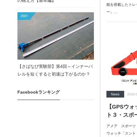
の構え方【基本編】
能を搭載したトレ
ー」…
2007
【さばなび実験部】第4回～インナーバ
レルを短くすると初速は下がるのか？
Facebookランキング
News
2015-
【GPSウ
ト３・スポ
アメア スポーツ
ウォッチ「スント