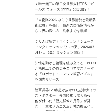
く唯一無二の第二次世界大戦TPS「ガ
ールズ ウォーズ 1939」配信開始！
『自衛隊2026 ゆらぐ世界情勢と最新防
衛戦略』を発刊！最新の自衛隊情報か
ら世界の戦い方・兵器までを網羅
ぐりんぱ新アトラクション「シューテ
ィングミッション ワルの巣」2026年7
月17日（金）ミッション開始！
知性を動かし論理を組み立てるーBLDB
が機械工学の原点を自宅でマスターす
る『ロボット・エンジン教育パズル』
を国内リリース
陸軍兵器120点超が描かれた超特大イラ
ストポスター「帝国陸軍兵器大画報」
他が付いた「歴史群像８月号」が発
売！ 軍艦メカニズムと城の復元イラ