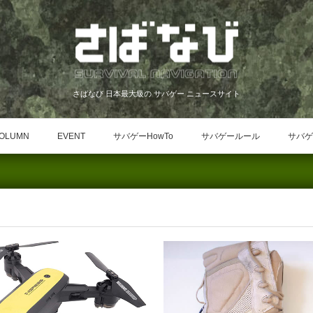
さばなび 日本最大級の サバゲー ニュースサイト
OLUMN
EVENT
サバゲーHowTo
サバゲールール
サバゲ