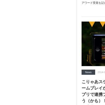
アワード受賞を記
News
2014-
こりゃあス
ームプレイ
プリで連携
う（かも）