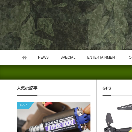
NEWS
SPECIAL
ENTERTAINMENT
C
人気の記事
GPS
4957