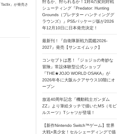
狩るか、狩られるか！1対4の変則対戦
Tactix」が発売さ
シューティング『Predator: Hunting
Grounds（プレデター ハンティンググ
ラウンズ）』PS5パッケージ版が2026
年12月10日に日本発売決定！
最新刊！『自衛隊新戦力図鑑2026-
2027』発売【サンエイムック】
コンセプトは悪！『ジョジョの奇妙な
冒険』常設体験型公式ショップ
『THE★JOJO WORLD OSAKA』が
2026年冬に大阪ルクアサウス10階にオ
ープン
放送40周年記念『機動戦士ガンダム
ZZ』より筆絵タッチで描いたMS（モビ
ルスーツ）Tシャツが登場！
【新作Nintendo Switch™ゲーム】世界
大戦×美少女！セルシェーディングで描