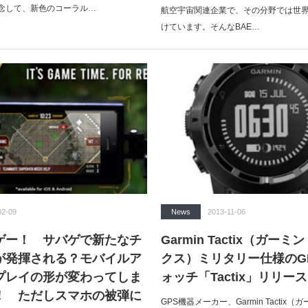
念して、新色のコーラル…
航空宇宙関連企業で、その分野では世
けています。そんなBAE…
02-09
News
2013-11-06
ゲー！ サバゲで新たなチ
Garmin Tactix（ガー
が発揮される？モバイルア
クス）ミリタリー仕様のGP
プレイの形が変わってしま
ォッチ「Tactix」リリース
！ ただしスマホの被弾に
GPS機器メーカー、Garmin Tactix