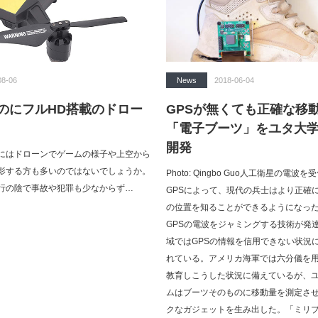
08-06
News
2018-06-04
なのにフルHD搭載のドロー
GPSが無くても正確な移
「電子ブーツ」をユタ大
開発
にはドローンでゲームの様子や上空から
影する方も多いのではないでしょうか。
Photo: Qingbo Guo人工衛星の電
行の陰で事故や犯罪も少なからず…
GPSによって、現代の兵士はより正確
の位置を知ることができるようになっ
GPSの電波をジャミングする技術が発
域ではGPSの情報を信用できない状況
れている。アメリカ海軍では六分儀を
教育しこうした状況に備えているが、
ムはブーツそのものに移動量を測定さ
クなガジェットを生み出した。「ミリブ