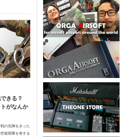
地できる？
ットがなんか
作戦の先陣をきった
の空挺部隊を有する