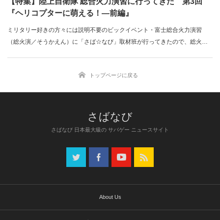
【特集】陸上自衛隊 総合火力演習に行ってきた 第3回
『ヘリコプターに萌える！―前編』
ミリタリー好きの方々には説明不要のビックイベント・富士総合火力演習
（総火演／そうかえん）に「さば☆なび」取材班が行ってきたので、総火演
に行った…
トップページに戻る
さばなび 日本最大級の サバゲー ニュースサイト
About Us