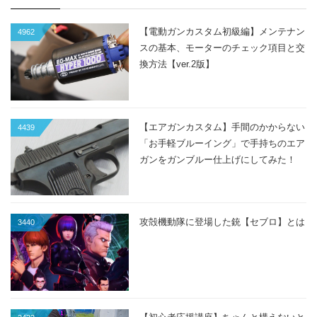
【電動ガンカスタム初級編】メンテナン
4962
スの基本、モーターのチェック項目と交
換方法【ver.2版】
【エアガンカスタム】手間のかからない
4439
「お手軽ブルーイング」で手持ちのエア
ガンをガンブルー仕上げにしてみた！
攻殻機動隊に登場した銃【セブロ】とは
3440