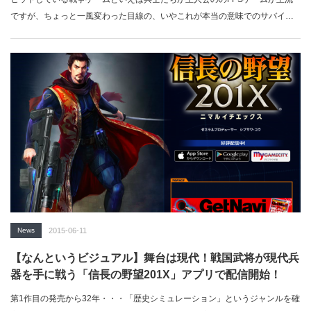
ですが、ちょっと一風変わった目線の、いやこれが本当の意味でのサバイバ
ルゲーム「T…
News
2015-06-11
【なんというビジュアル】舞台は現代！戦国武将が現代兵
器を手に戦う「信長の野望201X」アプリで配信開始！
第1作目の発売から32年・・・「歴史シミュレーション」というジャンルを確