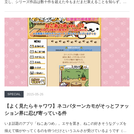
立し、シリーズ作品は数十作を超えた今もまだまだ衰えることを知らず、
「信長の野望…
SPECIAL
2015-05-26
【よく見たらキャワワ】ネコパターンカモがそっとファッ
ション界に忍び寄っている件
いま話題のアプリ「ねこあつめ」。エサを置き、ねこの好きそうなグッズを
揃えて猫がやってくるのを待つだけというユルさが受けているようです（か