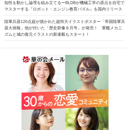
知性を動かし論理を組み立てるーBLDBが機械工学の原点を自宅で
マスターする『ロボット・エンジン教育パズル』を国内リリース
陸軍兵器120点超が描かれた超特大イラストポスター「帝国陸軍兵
器大画報」他が付いた「歴史群像８月号」が発売！ 軍艦メカニ
ズムと城の復元イラストの新連載もスタート！