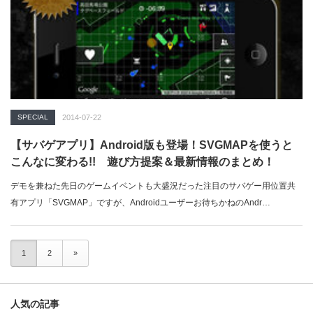
SPECIAL
2014-07-22
【サバゲアプリ】Android版も登場！SVGMAPを使うと
こんなに変わる!! 遊び方提案＆最新情報のまとめ！
デモを兼ねた先日のゲームイベントも大盛況だった注目のサバゲー用位置共
有アプリ「SVGMAP」ですが、Androidユーザーお待ちかねのAndr…
1
2
»
人気の記事