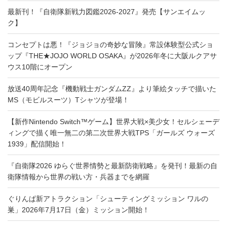
最新刊！『自衛隊新戦力図鑑2026-2027』発売【サンエイムッ
ク】
コンセプトは悪！『ジョジョの奇妙な冒険』常設体験型公式ショ
ップ『THE★JOJO WORLD OSAKA』が2026年冬に大阪ルクアサ
ウス10階にオープン
放送40周年記念『機動戦士ガンダムZZ』より筆絵タッチで描いた
MS（モビルスーツ）Tシャツが登場！
【新作Nintendo Switch™ゲーム】世界大戦×美少女！セルシェーデ
ィングで描く唯一無二の第二次世界大戦TPS「ガールズ ウォーズ
1939」配信開始！
『自衛隊2026 ゆらぐ世界情勢と最新防衛戦略』を発刊！最新の自
衛隊情報から世界の戦い方・兵器までを網羅
ぐりんぱ新アトラクション「シューティングミッション ワルの
巣」2026年7月17日（金）ミッション開始！