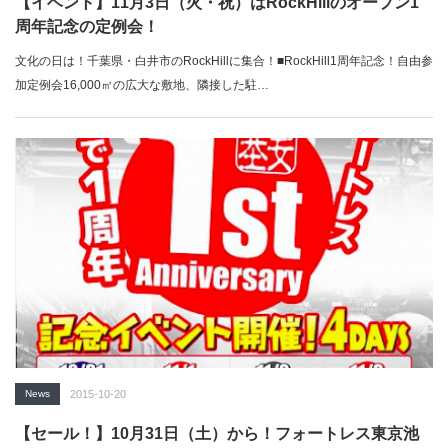
【イベント】11月3日（火・祝）はRockHillのオープン1
周年記念の定例会！
文化の日は！千葉県・白井市のRockHillに集合！■RockHill1周年記念！自由参
加定例会16,000㎡の広大な敷地、隣接した駐…
News
2015-10-20
【セール！】10月31日（土）から！フォートレス東京池