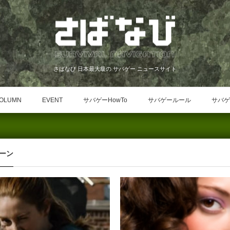
さばなび 日本最大級の サバゲー ニュースサイト
OLUMN
EVENT
サバゲーHowTo
サバゲールール
サバゲ
ーン