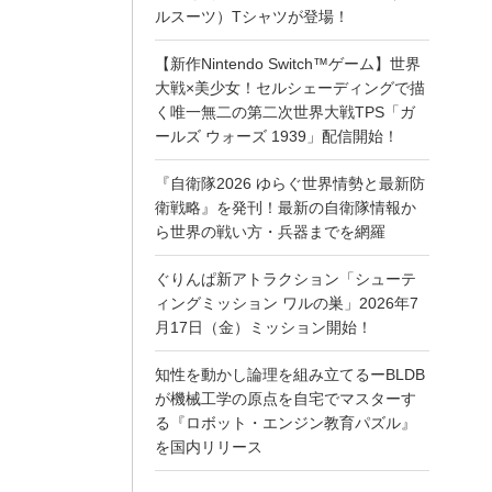
ルスーツ）Tシャツが登場！
【新作Nintendo Switch™ゲーム】世界
大戦×美少女！セルシェーディングで描
く唯一無二の第二次世界大戦TPS「ガ
ールズ ウォーズ 1939」配信開始！
『自衛隊2026 ゆらぐ世界情勢と最新防
衛戦略』を発刊！最新の自衛隊情報か
ら世界の戦い方・兵器までを網羅
ぐりんぱ新アトラクション「シューテ
ィングミッション ワルの巣」2026年7
月17日（金）ミッション開始！
知性を動かし論理を組み立てるーBLDB
が機械工学の原点を自宅でマスターす
る『ロボット・エンジン教育パズル』
を国内リリース