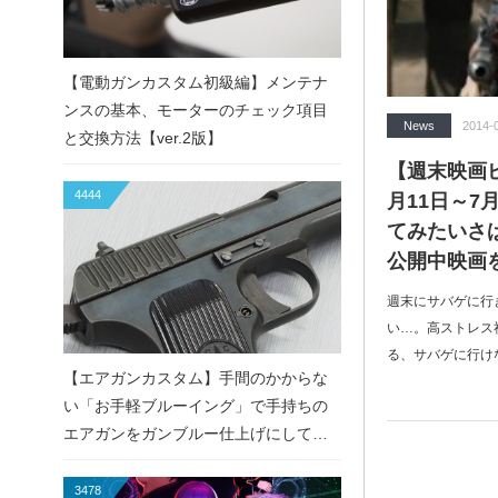
【電動ガンカスタム初級編】メンテナ
ンスの基本、モーターのチェック項目
News
2014-
と交換方法【ver.2版】
【週末映画ピ
4444
月11日～7
てみたいさ
公開中映画
週末にサバゲに行
い…。高ストレス
る、サバゲに行け
【エアガンカスタム】手間のかからな
い「お手軽ブルーイング」で手持ちの
エアガンをガンブルー仕上げにしてみ
た！
3478