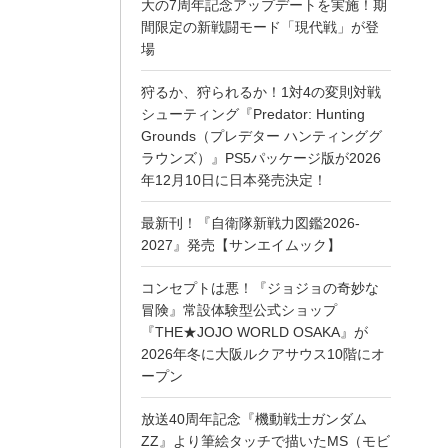
大の7周年記念アップデートを実施！期
間限定の新戦闘モード「現代戦」が登
場
狩るか、狩られるか！1対4の変則対戦
シューティング『Predator: Hunting
Grounds（プレデター ハンティンググ
ラウンズ）』PS5パッケージ版が2026
年12月10日に日本発売決定！
最新刊！『自衛隊新戦力図鑑2026-
2027』発売【サンエイムック】
コンセプトは悪！『ジョジョの奇妙な
冒険』常設体験型公式ショップ
『THE★JOJO WORLD OSAKA』が
2026年冬に大阪ルクアサウス10階にオ
ープン
放送40周年記念『機動戦士ガンダム
ZZ』より筆絵タッチで描いたMS（モビ