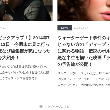
07-11
News
2013-12-27
ックアップ！】2014年7
ウォーターゲート事件の
月13日 今週末に見に行っ
じゃない方の「ディープ
ばなび編集部が気になった
に関わる物語 伝説のポ
を大紹介！
絶な半生を描いた映画『
の予告編が公開！
きたいけど丸1日は予定が空いていな
社会をサバイバルし続ける現代人に贈
リンダ・ラヴレースといえば、1970年
なくてもストレスを発散でき…
ノ映画『ディープ・スロート』のヒッ
人となったアメリカの伝説的なポルノ
トップページに戻る