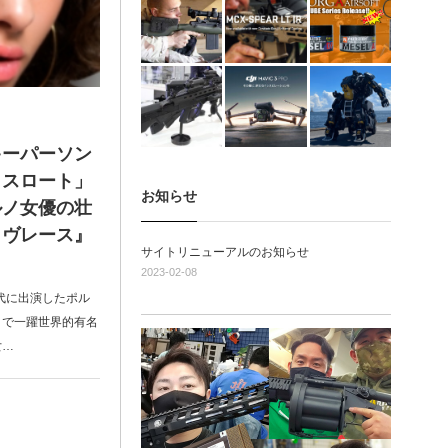
キーパーソン
・スロート」
お知らせ
ルノ女優の壮
ラヴレース』
サイトリニューアルのお知らせ
2023-02-08
代に出演したポル
トで一躍世界的有名
女…