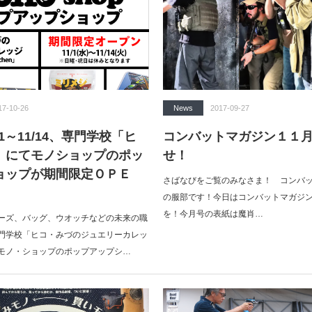
17-10-26
News
2017-09-27
1～11/14、専門学校「ヒ
コンバットマガジン１１
」にてモノショップのポッ
せ！
ョップが期間限定ＯＰＥ
さばなびをご覧のみなさま！ コンバ
の服部です！今日はコンバットマガジン
を！今月号の表紙は魔肖…
ーズ、バッグ、ウオッチなどの未来の職
門学校「ヒコ・みづのジュエリーカレッ
モノ・ショップのポップアップシ…