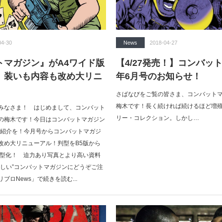
04-30
News
2018-04-27
トマガジン』がA4ワイド版
【4/27発売！】コンバット
。装いも内容も改め大リニ
年6月号のお知らせ！
さばなびをご覧の皆さま、コンバット
梅木です！長く続ければ続けるほど増
みなさま！ はじめまして、コンバット
リー・コレクション。しかし…
の梅木です！今日はコンバットマガジン
のご紹介を！今月号からコンバットマガジ
改め大リニューアル！判型をB5版から
大型化！ 迫力あり写真とより高い資料
新しい”コンバットマガジンにどうぞご注
ブロNews」で続きを読む...