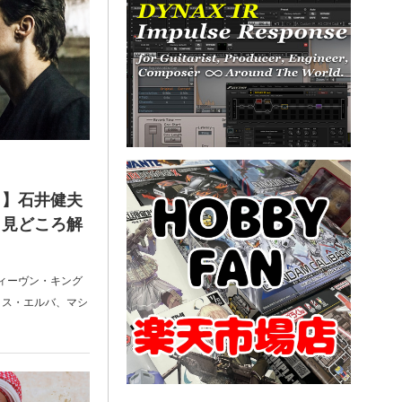
！】石井健夫
』見どころ解
ティーヴン・キング
リス・エルバ、マシ