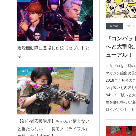
News
2018-
『コンバッ
へと大型化
攻殻機動隊に登場した銃【セブロ】と
ューアル！
は
ミリブロをご覧の
2423
マガジン編集次長
2018年４月号
ンは装いも内容も
A4ワイド版へと
性を併せ持った“
目ください！「ミリ
【初心者応援講座】ちゃんと構えない
と当たらない！ 長モノ（ライフル）