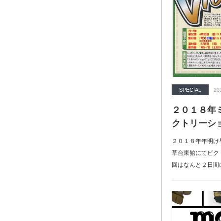
SPECIAL
20
２０１８年ミ
クトリーシ
２０１８年年明け
草台東館にてビク
回はなんと２日間