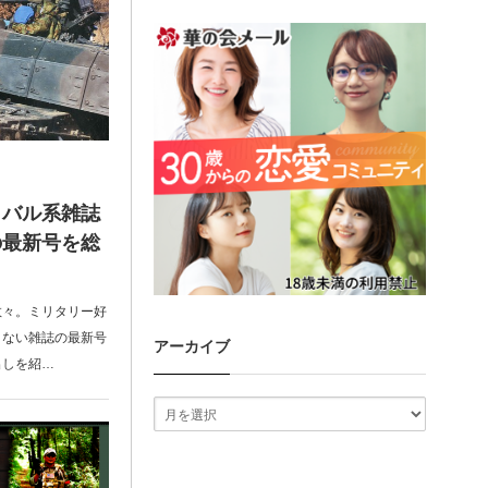
イバル系雑誌
の最新号を総
数々。ミリタリー好
きない雑誌の最新号
アーカイブ
出しを紹…