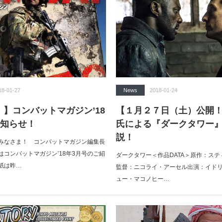
18-01-27
News
2018-01-24
売！】コンバットマガジン’18
【１月２７日（土）公開
お知らせ！
氏による『ダークタワー
説！
みなさま！ コンバットマガジン編集長
はコンバットマガジン’18年3月号のご紹
ダークタワー＜作品DATA＞原作：ス
紙は昨…
監督：ニコライ・アーセル出演：イド
ュー・マコノヒー…