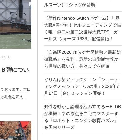
ルスーツ）Tシャツが登場！
【新作Nintendo Switch™ゲーム】世界
大戦×美少女！セルシェーディングで描
く唯一無二の第二次世界大戦TPS「ガ
ールズ ウォーズ 1939」配信開始！
『自衛隊2026 ゆらぐ世界情勢と最新防
6-09-13
衛戦略』を発刊！最新の自衛隊情報か
ら世界の戦い方・兵器までを網羅
ＢＢ弾につい
）
ぐりんぱ新アトラクション「シューテ
ィングミッション ワルの巣」2026年7
っております。本日
月17日（金）ミッション開始！
もと毛色を変え…
知性を動かし論理を組み立てるーBLDB
が機械工学の原点を自宅でマスターす
る『ロボット・エンジン教育パズル』
を国内リリース