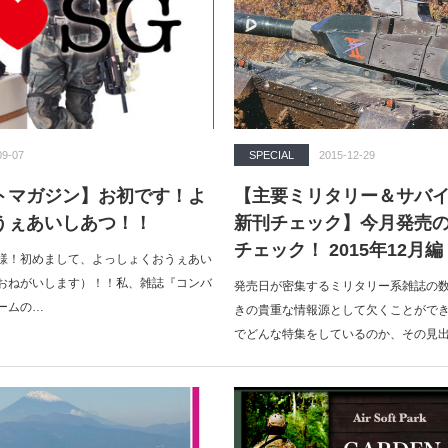
09-07
SPECIAL
2015-12-29
トマガジン】お初です！よ
【主要ミリタリー＆サバ
うぇあいしあつ！！
新刊チェック】今月発売
チェック！ 2015年12月編
様！初めまして、よっしょくおうぇあい
おねがいします）！！私、雑誌『コンバ
発売日が密集するミリタリー系雑誌の
ームの…
きの貴重な情報源として欠くことがで
でどんな特集をしているのか、その見