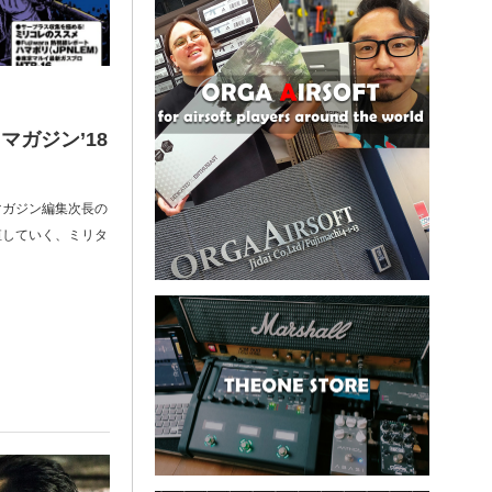
マガジン’18
マガジン編集次長の
殖していく、ミリタ