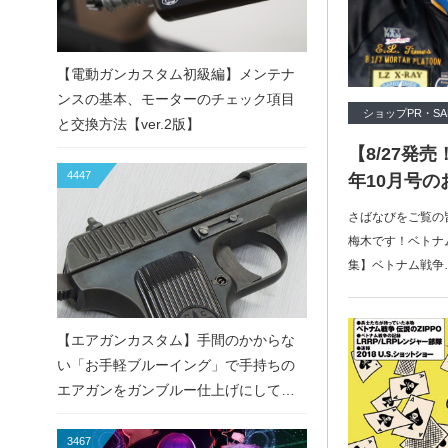
【電動ガンカスタム初級編】メンテナ
ンスの基本、モーターのチェック項目
ショップPR・SA
と交換方法【ver.2版】
【8/27発
4447
年10月号の
さばなびをご覧の
梅木です！ベトナ
集】ベトナム戦争
【エアガンカスタム】手間のかからな
い「お手軽ブルーイング」で手持ちの
エアガンをガンブルー仕上げにしてみ
た！
3467