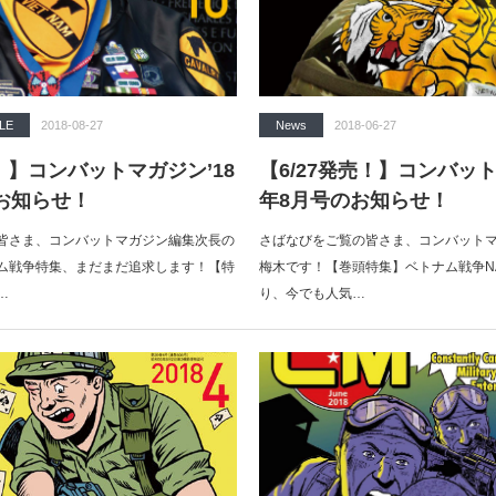
LE
2018-08-27
News
2018-06-27
売！】コンバットマガジン’18
【6/27発売！】コンバット
お知らせ！
年8月号のお知らせ！
皆さま、コンバットマガジン編集次長の
さばなびをご覧の皆さま、コンバット
ム戦争特集、まだまだ追求します！【特
梅木です！【巻頭特集】ベトナム戦争N
…
り、今でも人気…