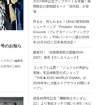
大の7周年記念アップデートを実施！期
間限定の新戦闘モード「現代戦」が登
場
狩るか、狩られるか！1対4の変則対戦
シューティング『Predator: Hunting
Grounds（プレデター ハンティンググ
ラウンズ）』PS5パッケージ版が2026
年12月10日に日本発売決定！
月号のお知ら
最新刊！『自衛隊新戦力図鑑2026-
2027』発売【サンエイムック】
ットマガジン編集長
11月号のご紹介
コンセプトは悪！『ジョジョの奇妙な
冒険』常設体験型公式ショップ
『THE★JOJO WORLD OSAKA』が
2026年冬に大阪ルクアサウス10階にオ
ープン
放送40周年記念『機動戦士ガンダム
ZZ』より筆絵タッチで描いたMS（モビ