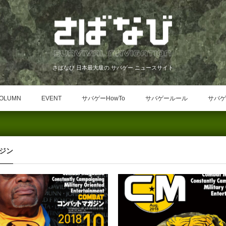
さばなび 日本最大級の サバゲー ニュースサイト
OLUMN
EVENT
サバゲーHowTo
サバゲールール
サバゲ
ジン