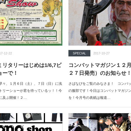
17-12-22
SPECIAL
2017-10-27
リタリーはじめは1/6,7ビ
コンバットマガジン１２
ョーで！
２７日発売）のお知らせ
早々、１月６日（土）、７日（日）に浅
さばなびをご覧のみなさま！ コンバ
トリーショーが君を待っているッ！！今
の服部です！今日はコンバットマガジン
に及ぶ開催！２…
を！今月号の表紙は報道…