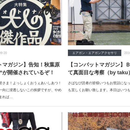
09-20
エアガン・エアガンアクセサリ
201
トマガジン】告知！秋葉原
【コンバットマガジン】
丁”が開催されているぞ！
て真面目な考察（by taku
皆さま！よっしょくおうぇあいしあつ！
さばなび読者の皆様いつもお世話にな
一向に浸透しないこの挨拶ですが、やめ
も宜しくお願い致します。本日はいつ
まれば…