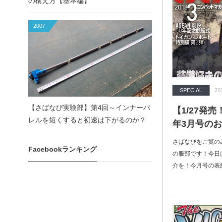
の構え方【基本編】
2007
SPECIAL
20
【さばなび実験部】第4回～インナーバ
【1/27発
レルを短くすると初速は下がるのか？
年3月号の
さばなびをご覧の
Facebookランキング
の服部です！今日
介を！今月号の表