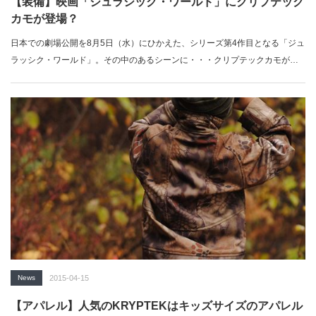
【装備】映画「ジュラシック・ワールド」にクリプテック
カモが登場？
日本での劇場公開を8月5日（水）にひかえた、シリーズ第4作目となる「ジュ
ラッシク・ワールド」。その中のあるシーンに・・・クリプテックカモが登
場して…
News
2015-04-15
【アパレル】人気のKRYPTEKはキッズサイズのアパレル