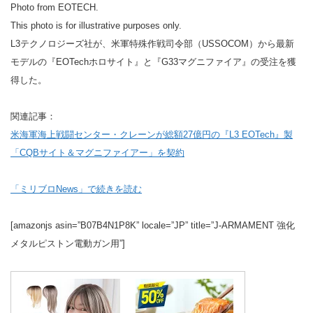
Photo from EOTECH.
This photo is for illustrative purposes only.
L3テクノロジーズ社が、米軍特殊作戦司令部（USSOCOM）から最新
モデルの『EOTechホロサイト』と『G33マグニファイア』の受注を獲
得した。
関連記事：
米海軍海上戦闘センター・クレーンが総額27億円の『L3 EOTech』製
「CQBサイト＆マグニファイアー」を契約
「ミリブロNews」で続きを読む
[amazonjs asin=”B07B4N1P8K” locale=”JP” title=”J-ARMAMENT 強化
メタルピストン電動ガン用”]