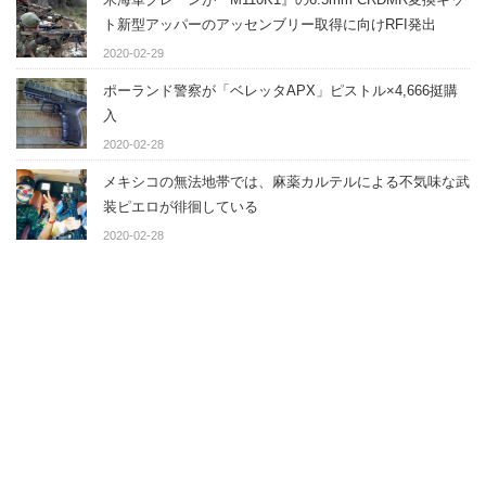
ト新型アッパーのアッセンブリー取得に向けRFI発出
2020-02-29
ポーランド警察が「ベレッタAPX」ピストル×4,666挺購
入
2020-02-28
メキシコの無法地帯では、麻薬カルテルによる不気味な武
装ピエロが徘徊している
2020-02-28