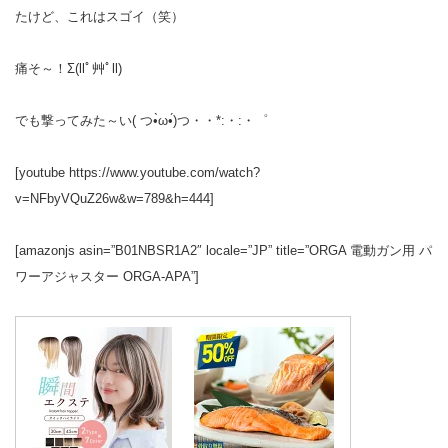
たけど、これはスゴイ（笑）
痛そ～！Σ(llﾟ艸ﾟll)
でも撃ってみた～い( つ•̀ω•́)つ・・*:・:・゜
[youtube https://www.youtube.com/watch?
v=NFbyVQuZ26w&w=789&h=444]
[amazonjs asin=”B01NBSR1A2″ locale=”JP” title=”ORGA 電動ガン用 パ
ワーアジャスター ORGA-APA”]