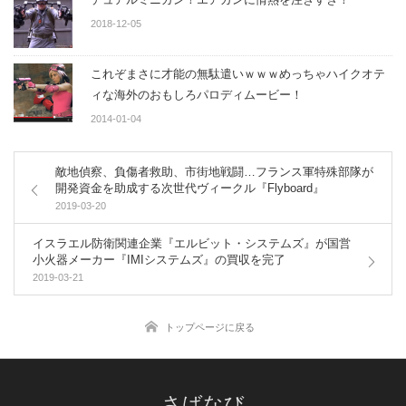
2018-12-05
これぞまさに才能の無駄遣いｗｗｗめっちゃハイクオテ
ィな海外のおもしろパロディムービー！
2014-01-04
敵地偵察、負傷者救助、市街地戦闘…フランス軍特殊部隊が
開発資金を助成する次世代ヴィークル『Flyboard』
2019-03-20
イスラエル防衛関連企業『エルビット・システムズ』が国営
小火器メーカー『IMIシステムズ』の買収を完了
2019-03-21
トップページに戻る