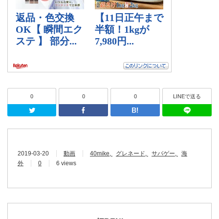
0
0
0
LINEで送る
Twitter
Facebook
はてなブッ
2019-03-20
動画
40mike
グレネード
サバゲー
海
外
0
6 views