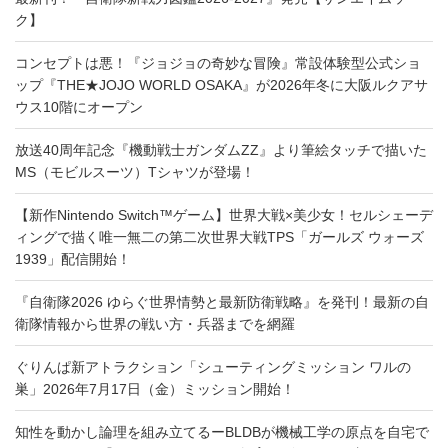
ク】
コンセプトは悪！『ジョジョの奇妙な冒険』常設体験型公式ショ
ップ『THE★JOJO WORLD OSAKA』が2026年冬に大阪ルクアサ
ウス10階にオープン
放送40周年記念『機動戦士ガンダムZZ』より筆絵タッチで描いた
MS（モビルスーツ）Tシャツが登場！
【新作Nintendo Switch™ゲーム】世界大戦×美少女！セルシェーデ
ィングで描く唯一無二の第二次世界大戦TPS「ガールズ ウォーズ
1939」配信開始！
『自衛隊2026 ゆらぐ世界情勢と最新防衛戦略』を発刊！最新の自
衛隊情報から世界の戦い方・兵器までを網羅
ぐりんぱ新アトラクション「シューティングミッション ワルの
巣」2026年7月17日（金）ミッション開始！
知性を動かし論理を組み立てるーBLDBが機械工学の原点を自宅で