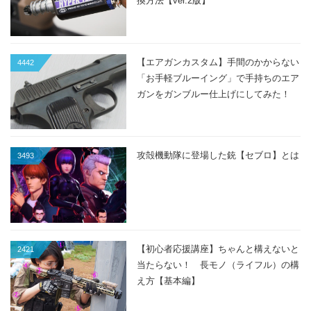
換方法【ver.2版】
【エアガンカスタム】手間のかからない
4442
「お手軽ブルーイング」で手持ちのエア
ガンをガンブルー仕上げにしてみた！
攻殻機動隊に登場した銃【セブロ】とは
3493
【初心者応援講座】ちゃんと構えないと
2421
当たらない！ 長モノ（ライフル）の構
え方【基本編】