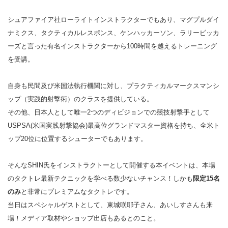
シュアファイア社ローライトインストラクターでもあり、マグプルダイ
ナミクス、タクティカルレスポンス、ケンハッカーソン、ラリービッカ
ーズと言った有名インストラクターから100時間を越えるトレーニング
を受講。
自身も民間及び米国法執行機関に対し、プラクティカルマークスマンシ
ップ（実践的射撃術）のクラスを提供している。
その他、日本人として唯一2つのディビジョンでの競技射撃手として
USPSA(米国実践射撃協会)最高位グランドマスター資格を持ち、全米ト
ップ20位に位置するシューターでもあります。
そんなSHIN氏をインストラクトーとして開催する本イベントは、本場
のタクトレ最新テクニックを学べる数少ないチャンス！しかも
限定15名
のみ
と非常にプレミアムなタクトレです。
当日はスペシャルゲストとして、東城咲耶子さん、あいしすさんも来
場！メディア取材やショップ出店もあるとのこと。