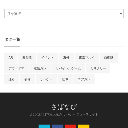
タグ一覧
AR
海兵隊
イベント
海外
東京マルイ
自衛隊
アウトドア
電動ガン
サバイバルゲーム
ミリタリー
迷彩
装備
サバゲー
陸軍
エアガン
さばなび 日本最大級の サバゲー ニュースサイト