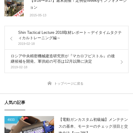
【5/16〜5/17】週末開催！定例会Weeklyインフォメーシ
ョン
2015-05-13
Shin Tactical Lecture 2018取材レポート～デイタイムタクテ
ィカルトレーニング編～
2019-02-18
ロシア中央精密機械建造研究所が『マカロフピストル』の後
継候補を開発。軍供給の可否は12月以降に決定
2019-02-18
トップページに戻る
人気の記事
【電動ガンカスタム初級編】メンテナン
4933
スの基本、モーターのチェック項目と交