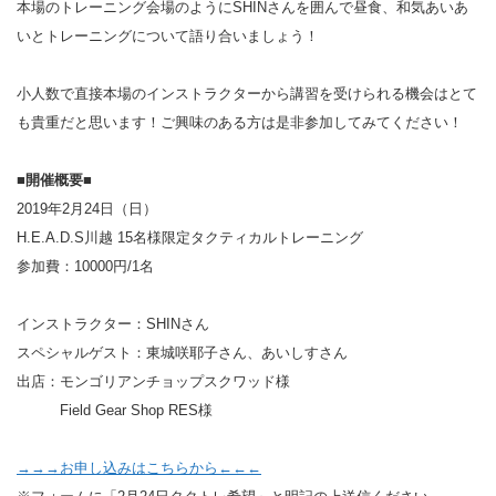
本場のトレーニング会場のようにSHINさんを囲んで昼食、和気あいあ
いとトレーニングについて語り合いましょう！
小人数で直接本場のインストラクターから講習を受けられる機会はとて
も貴重だと思います！ご興味のある方は是非参加してみてください！
■開催概要■
2019年2月24日（日）
H.E.A.D.S川越 15名様限定タクティカルトレーニング
参加費：10000円/1名
インストラクター：SHINさん
スペシャルゲスト：東城咲耶子さん、あいしすさん
出店：モンゴリアンチョップスクワッド様
Field Gear Shop RES様
→→→お申し込みはこちらから←←←