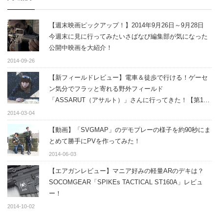
【週末映画ピックアップ！】2014年9月26日～9月28日
今週末に見に行ってみたいさばなび編集部が気になった
公開中映画を大紹介！
2014-09-26
【新フィールドレビュー】電車＆徒歩で行ける！ゲーセ
ン気分でフラッと寄れる野外フィールド
「ASSARUT（アサルト）」さんに行ってきた！【第1
弾】
2014-03-04
【動画】「SVGMAP」のデモプレーの様子を約90秒にま
とめて勝手にPVを作ってみた！
2014-06-03
【エアガンレビュー】マニア好みの軽量ARのデキは？
SOCOMGEAR「SPIKEs TACTICAL ST160A」レビュ
ー！
2014-10-02