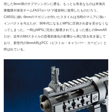
売した9mm弾のサブマシンガンに遡る。もっとも有名なものは米海兵
隊艦隊付保安チームFASTがパナマ侵攻時に使用したものだろう。
CAR15に細い9mmのマガジンが付いたスタイルは当時のマニアに強い
インパクトを与えたが、90年代になるとMP5に圧倒され姿を見せなくな
ってしまった。一時はMP5に完全に駆逐されてしまった感じの9mmAR
だが、近年のM4スタイルの恐竜的進化の影響から再び息を吹き返して
おり、新世代の9mmARはPCC（ピストル・キャリバー・カービン）と
呼ばれている。