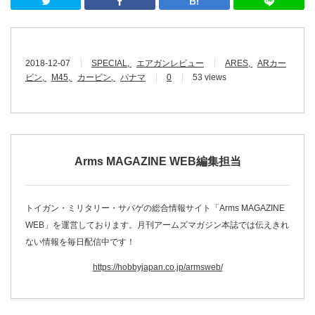
Twitter
Facebook
はてなブッ
2018-12-07
SPECIAL
エアガンレビュー
ARES
ARカー
ビン
M45
カービン
パナマ
0
53 views
Arms MAGAZINE WEB編集担当
トイガン・ミリタリー・サバゲの総合情報サイト「Arms MAGAZINE
WEB」を運営しております。月刊アームズマガジン本誌では伝えきれ
ない情報を毎日配信中です！
https://hobbyjapan.co.jp/armsweb/