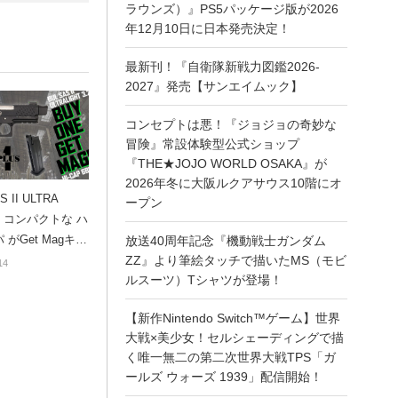
ラウンズ）』PS5パッケージ版が2026
年12月10日に日本発売決定！
最新刊！『自衛隊新戦力図鑑2026-
2027』発売【サンエイムック】
コンセプトは悪！『ジョジョの奇妙な
冒険』常設体験型公式ショップ
『THE★JOJO WORLD OSAKA』が
2026年冬に大阪ルクアサウス10階にオ
S II ULTRA
ープン
T：コンパクトな ハ
 がGet Magキャ
放送40周年記念『機動戦士ガンダム
ン中
ZZ』より筆絵タッチで描いたMS（モビ
14
ルスーツ）Tシャツが登場！
【新作Nintendo Switch™ゲーム】世界
大戦×美少女！セルシェーディングで描
く唯一無二の第二次世界大戦TPS「ガ
ールズ ウォーズ 1939」配信開始！