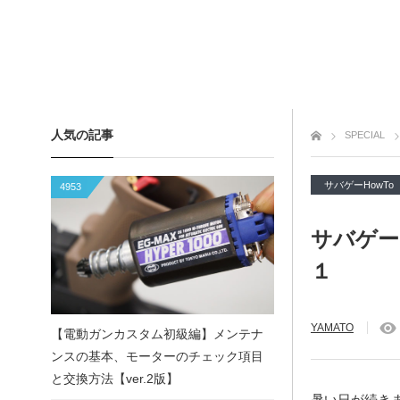
人気の記事
トップページ
SPECIAL
サバゲーHowTo
4953
サバゲー
１
YAMATO
【電動ガンカスタム初級編】メンテナ
ンスの基本、モーターのチェック項目
と交換方法【ver.2版】
暑い日が続きます