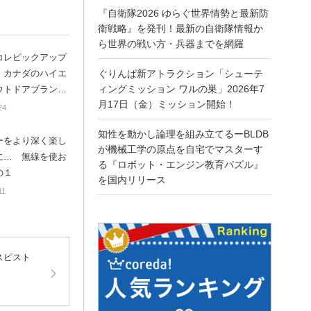
『自衛隊2026 ゆらぐ世界情勢と最新防
衛戦略』を発刊！最新の自衛隊情報か
ら世界の戦い方・兵器までを網羅
コレピックアップ
〕カナダのハイエ
ぐりんぱ新アトラクション「シューテ
ィングミッション ワルの巣」2026年7
ウトドアブランド
月17日（金）ミッション開始！
eryxLEAF！！メイ
24
動画もあるよ！ フ
知性を動かし論理を組み立てるーBLDB
ドとストリートの
ーをより深く楽し
が機械工学の原点を自宅でマスターす
ションリーダーに
に… 無線を使お
る『ロボット・エンジン教育パズル』
……はずww
の１
を国内リリース
11
スピスト