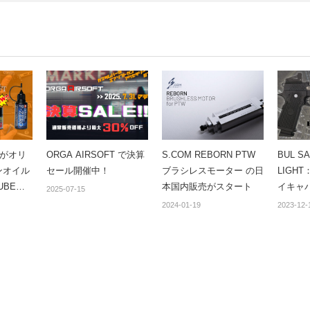
FTがオリ
ORGA AIRSOFT で決算
S.COM REBORN PTW
BUL SA
ンオイル
セール開催中！
ブラシレスモーター の日
LIGH
UBE」
本国内販売がスタート
イキャパ
2025-07-15
ンペー
2024-01-19
2023-12-