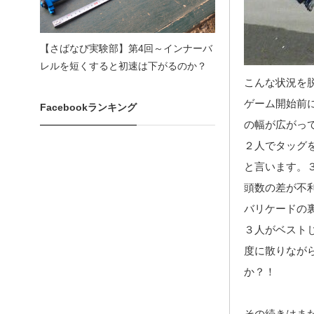
【さばなび実験部】第4回～インナーバ
レルを短くすると初速は下がるのか？
こんな状況を
ゲーム開始前
Facebookランキング
の幅が広がっ
２人でタッグ
と言います。
頭数の差が不
バリケードの
３人がベスト
度に散りなが
か？！
その続きはま