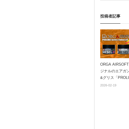
投稿者記事
ORGA AIRSO
ジナルのエアガ
&グリス「PROL
を新発売！
2026-02-19