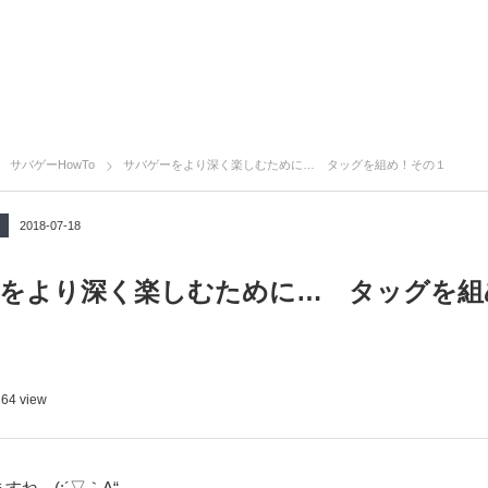
サバゲーHowTo
サバゲーをより深く楽しむために… タッグを組め！その１
2018-07-18
をより深く楽しむために… タッグを組
64 view
ね…(;´▽｀A“