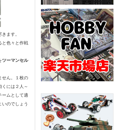
尽きます。
ると色々と作戦
を
ツーマンセル
ません。１枚の
動くには２人～
チームとして適
よいのでしょう