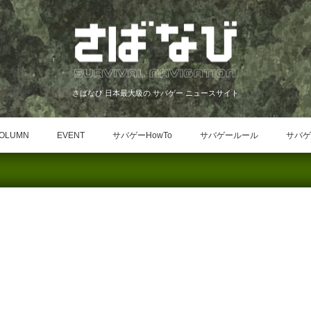
さばなび 日本最大級の サバゲー ニュースサイト
OLUMN
EVENT
サバゲーHowTo
サバゲールール
サバゲ