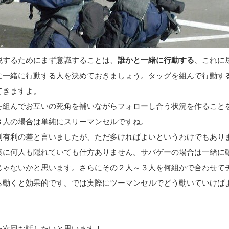
脱するためにまず意識することは、
誰かと一緒に行動する
、これに
に一緒に行動する人を決めておきましょう。タッグを組んで行動す
てきますよ。
を組んでお互いの死角を補いながらフォローし合う状況を作ること
３人の場合は単純にスリーマンセルですね。
利有利の差と言いましたが、ただ多ければよいというわけでもあり
裏に何人も隠れていても仕方ありません。サバゲーの場合は一緒に
じゃないかと思います。さらにその２人～３人を何組かで合わせて
ら動くと効果的です。では実際にツーマンセルでどう動いていけば
た次回お話したいと思います！