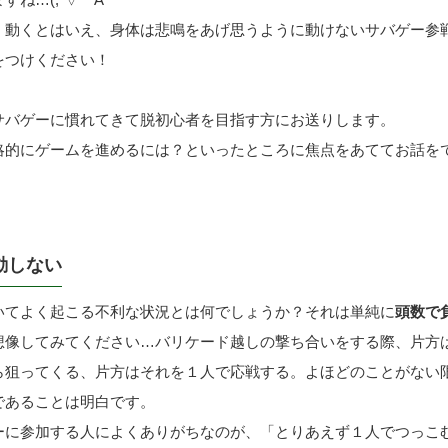
く動くとはいえ、身体は悲鳴をあげ思うように動けないサバゲー参
をつけください！
サバゲーに慣れてきて脱初心者を目指す方にお送りします。
略的にゲームを進めるには？といったところに焦点をあててお話を
動しない
いてよく起こる不利な状況とは何でしょうか？それは単純に
頭数で
想像してみてください…バリケード越しの撃ち合いをする際、片方
ら狙ってくる、片方はそれを１人で応戦する。よほどのことがない
であることは明白です。
ーに参加する人によくありがちなのが、「とりあえず１人でつっこ