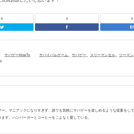
0
0
0
Twitter
F
サバゲーHowTo
サバイバルゲーム
サバゲー
スリーマンセル
ツーマン
s
マー。マニアックになりすぎず、誰でも気軽にサバゲーを楽しめるような提案をし
ります。ハンバーガーとコーヒーをこよなく愛している。