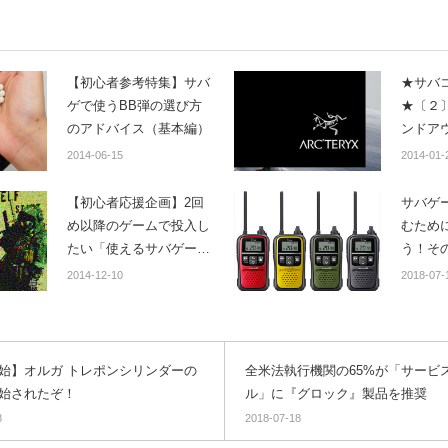
【初心者参考特集】サバ
★サバ
ゲで使うBB弾の選び方
★〔２
のアドバイス（基本編）
ンドア
Arc’t
2014-06-15
2014-01-
キング
ィール
【初心者応援企画】2回
サバゲ
ファッ
め以降のゲームで投入し
むため
なれる
たい「使えるサバゲーグ
う！そ
ッズ」はこれだ！
2014-12-10
2018-07-
【Amazon編】
始】オルガ トレポンシリンダーの
全米法執行機関の65%が「サービ
始されたぞ！
ル」に『グロック』製品を推奨
8
2018-07-18