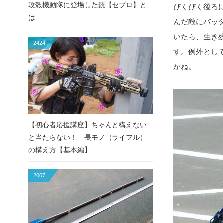
攻殻機動隊に登場した銃【セブロ】と
びくびく後ろ
は
んだ敵にバッ
いたら、生き
2424
す。例外とし
かね。
【初心者応援講座】ちゃんと構えない
と当たらない！ 長モノ（ライフル）
の構え方【基本編】
2007