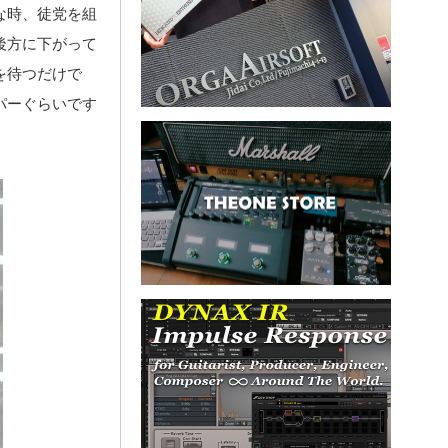
な時、徒党を組
後方に下がって
を待つだけで
パーぐらいです