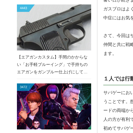
4443
ガスブロはよ
中症にはお気
さて、今回は
仲間と共に戦
ます。
【エアガンカスタム】手間のかからな
い「お手軽ブルーイング」で手持ちの
エアガンをガンブルー仕上げにしてみ
１人では行
た！
3472
サバゲーにお
うことです。
ードの両端か
人の方が有利
初めてサバゲ