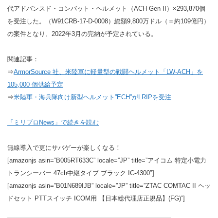
代アドバンスド・コンバット・ヘルメット（ACH Gen II）×293,870個
を受注した。（W91CRB-17-D-0008）総額9,800万ドル（＝約109億円）
の案件となり、2022年3月の完納が予定されている。
関連記事：
⇒
ArmorSource 社、米陸軍に軽量型の戦闘ヘルメット「LW-ACH」を
105,000 個供給予定
⇒
米陸軍・海兵隊向け新型ヘルメット”ECH”がLRIPを受注
「ミリブロNews」で続きを読む
無線導入で更にサバゲーが楽しくなる！
[amazonjs asin=”B005RT633C” locale=”JP” title=”アイコム 特定小電力
トランシーバー 47ch中継タイプ ブラック IC-4300″]
[amazonjs asin=”B01N689IJB” locale=”JP” title=”ZTAC COMTAC II ヘッ
ドセット PTTスイッチ ICOM用 【日本総代理店正規品】(FG)”]