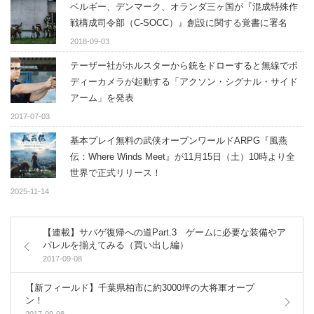
ベルギー、デンマーク、オランダ三ヶ国が『混成特殊作
戦構成司令部（C-SOCC）』創設に関する覚書に署名
2018-09-03
テーザー社がホルスターから銃をドローすると無線でボ
ディーカメラが起動する「アクソン・シグナル・サイド
アーム」を発表
2017-07-03
基本プレイ無料の武侠オープンワールドARPG『風燕
伝：Where Winds Meet』が11月15日（土）10時より全
世界で正式リリース！
2025-11-14
【連載】サバゲ復帰への道Part.3 ゲームに必要な装備やア
パレルを揃えてみる（買い出し編）
2017-09-08
【新フィールド】千葉県柏市に約3000坪の大将軍オープ
ン！
2017-09-08