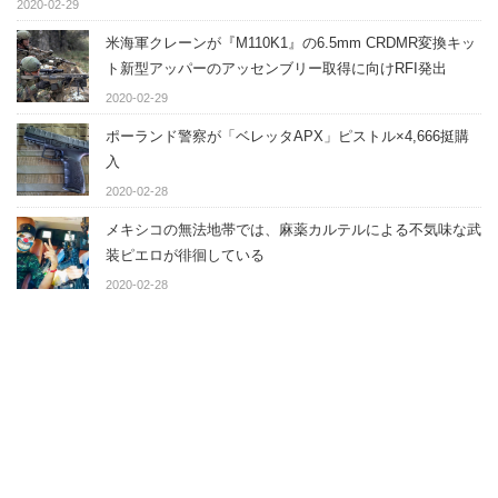
2020-02-29
米海軍クレーンが『M110K1』の6.5mm CRDMR変換キッ
ト新型アッパーのアッセンブリー取得に向けRFI発出
2020-02-29
ポーランド警察が「ベレッタAPX」ピストル×4,666挺購
入
2020-02-28
メキシコの無法地帯では、麻薬カルテルによる不気味な武
装ピエロが徘徊している
2020-02-28