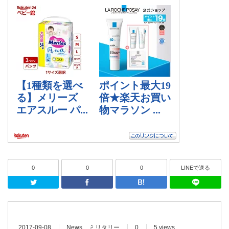
0
0
0
LINEで送る
Twitter
Facebook
はてなブッ
2017-09-08
News
ミリタリー
0
5 views