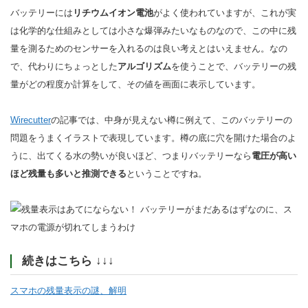
バッテリーには
リチウムイオン電池
がよく使われていますが、これが実
は化学的な仕組みとしては小さな爆弾みたいなものなので、この中に残
量を測るためのセンサーを入れるのは良い考えとはいえません。なの
で、代わりにちょっとした
アルゴリズム
を使うことで、バッテリーの残
量がどの程度か計算をして、その値を画面に表示しています。
Wirecutter
の記事では、中身が見えない樽に例えて、このバッテリーの
問題をうまくイラストで表現しています。樽の底に穴を開けた場合のよ
うに、出てくる水の勢いが良いほど、つまりバッテリーなら
電圧が高い
ほど残量も多いと推測できる
ということですね。
続きはこちら ↓↓↓
スマホの残量表示の謎、解明