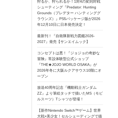
狩るか、狩られるか！1対4の変則対戦
シューティング『Predator: Hunting
Grounds（プレデター ハンティンググ
ラウンズ）』PS5パッケージ版が2026
年12月10日に日本発売決定！
最新刊！『自衛隊新戦力図鑑2026-
2027』発売【サンエイムック】
コンセプトは悪！『ジョジョの奇妙な
冒険』常設体験型公式ショップ
『THE★JOJO WORLD OSAKA』が
2026年冬に大阪ルクアサウス10階にオ
ープン
放送40周年記念『機動戦士ガンダム
ZZ』より筆絵タッチで描いたMS（モビ
ルスーツ）Tシャツが登場！
【新作Nintendo Switch™ゲーム】世界
大戦×美少女！セルシェーディングで描