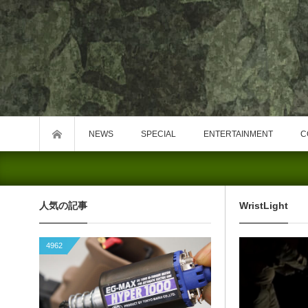
NEWS
SPECIAL
ENTERTAINMENT
C
人気の記事
WristLight
4962