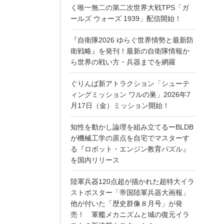
く唯一無二の第二次世界大戦TPS「ガ
ールズ ウォーズ 1939」配信開始！
『自衛隊2026 ゆらぐ世界情勢と最新防
衛戦略』を発刊！最新の自衛隊情報か
ら世界の戦い方・兵器までを網羅
ぐりんぱ新アトラクション「シューテ
ィングミッション ワルの巣」2026年7
月17日（金）ミッション開始！
知性を動かし論理を組み立てるーBLDB
が機械工学の原点を自宅でマスターす
る『ロボット・エンジン教育パズル』
を国内リリース
陸軍兵器120点超が描かれた超特大イラ
ストポスター「帝国陸軍兵器大画報」
他が付いた「歴史群像８月号」が発
売！ 軍艦メカニズムと城の復元イラ