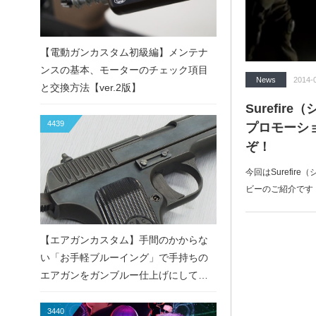
【電動ガンカスタム初級編】メンテナ
ンスの基本、モーターのチェック項目
News
2014-
と交換方法【ver.2版】
Surefi
4439
プロモーシ
ぞ！
今回はSurefi
ビーのご紹介です！Ho
【エアガンカスタム】手間のかからな
い「お手軽ブルーイング」で手持ちの
エアガンをガンブルー仕上げにしてみ
た！
3440