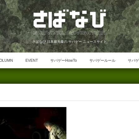
さばなび 日本最大級の サバゲー ニュースサイト
OLUMN
EVENT
サバゲーHowTo
サバゲールール
サバゲ