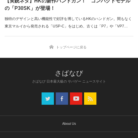
【実銃ネタ】HKの新作ハンドガン！ コンパクトモデル
の「P30SK」が登場！
独特のデザインと高い機能性で好評を博しているHKのハンドガン。間もなく
東京マルイから発売される「USP-C」をはじめ、古くは「P7」や「VP7…
トップページに戻る
さばなび 日本最大級の サバゲー ニュースサイト
About Us