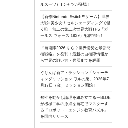
ルスーツ）Tシャツが登場！
【新作Nintendo Switch™ゲーム】世界
大戦×美少女！セルシェーディングで描
く唯一無二の第二次世界大戦TPS「ガ
ールズ ウォーズ 1939」配信開始！
『自衛隊2026 ゆらぐ世界情勢と最新防
衛戦略』を発刊！最新の自衛隊情報か
ら世界の戦い方・兵器までを網羅
ぐりんぱ新アトラクション「シューテ
ィングミッション ワルの巣」2026年7
月17日（金）ミッション開始！
知性を動かし論理を組み立てるーBLDB
が機械工学の原点を自宅でマスターす
る『ロボット・エンジン教育パズル』
を国内リリース