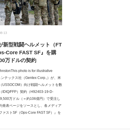
08-13
Mが新型戦闘ヘルメット（FT
-Core FAST SF』を購
500万ドルの契約
nstonThis photo is for illustrative
y.ジェンテックス社（Gentex Corp.,）が、米
（USSOCOM）向け戦闘ヘルメットを数
IQ/FFP）契約（H92403-19-D-
9,500万ドル（＝約106億円）で受注し
約発表ページをソースとし、各メディア
ストSF（Ops-Core FAST SF）』を