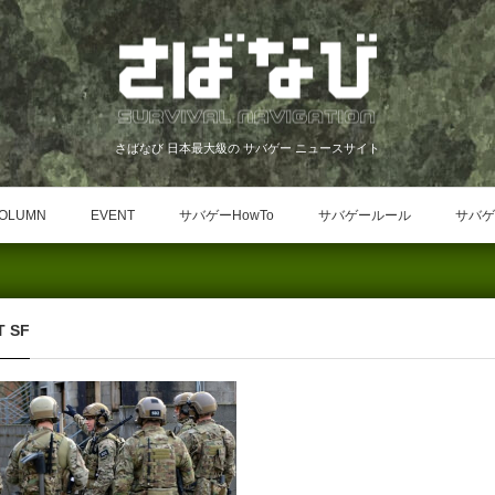
さばなび 日本最大級の サバゲー ニュースサイト
OLUMN
EVENT
サバゲーHowTo
サバゲールール
サバゲ
T SF