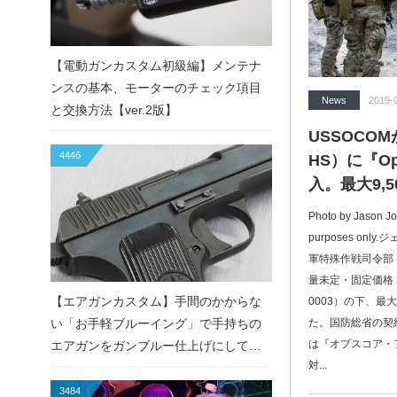
【電動ガンカスタム初級編】メンテナ
ンスの基本、モーターのチェック項目
News
2019-
と交換方法【ver.2版】
USSOCO
4446
HS）に『Ops
入。最大9,
Photo by Jason Joh
purposes onl
軍特殊作戦司令部
量未定・固定価格（ID
【エアガンカスタム】手間のかからな
0003）の下、最大
い「お手軽ブルーイング」で手持ちの
た。国防総省の契
は『オプスコア・ファ
エアガンをガンブルー仕上げにしてみ
対...
た！
3484