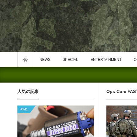
NEWS
SPECIAL
ENTERTAINMENT
C
人気の記事
Ops-Core FAS
4941