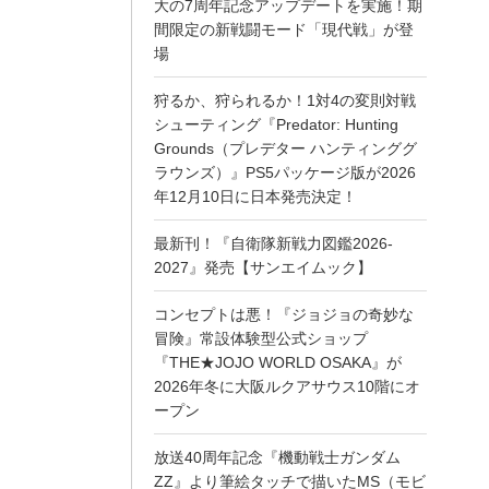
大の7周年記念アップデートを実施！期
間限定の新戦闘モード「現代戦」が登
場
狩るか、狩られるか！1対4の変則対戦
シューティング『Predator: Hunting
Grounds（プレデター ハンティンググ
ラウンズ）』PS5パッケージ版が2026
年12月10日に日本発売決定！
最新刊！『自衛隊新戦力図鑑2026-
2027』発売【サンエイムック】
コンセプトは悪！『ジョジョの奇妙な
冒険』常設体験型公式ショップ
『THE★JOJO WORLD OSAKA』が
2026年冬に大阪ルクアサウス10階にオ
ープン
放送40周年記念『機動戦士ガンダム
ZZ』より筆絵タッチで描いたMS（モビ