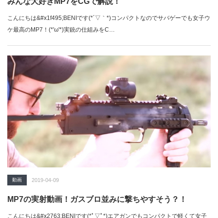
みんな大好きMP7をCGで解説！
こんにちは&#x1f495;BENIです(*´▽｀*)コンパクトなのでサバゲーでも女子ウ
ケ最高のMP7！(*'ω'*)実銃の仕組みをC…
動画
2019-04-09
MP7の実射動画！ガスブロ並みに撃ちやすそう？！
こんにちは&#x2763;BENIです(*ﾟ▽ﾟ*)エアガンでもコンパクトで軽くて女子