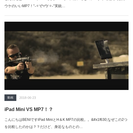
ウケのいいMP7！°˖✧◝(⁰▿⁰)◜✧˖°実銃…
動画
2018-06-23
iPad Mini VS MP7！？
こんにちはBENIですiPad MiniとH＆K MP7の比較。。&#x1f630;なぜこの2つ
を比較したのかは？？だけど、身近なものとの…