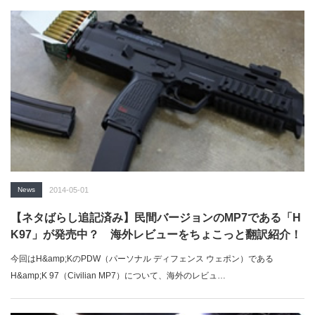
る。Image from Angry Gun同社はMP7用ダミー・サプレッサーとしての販売
実績を持つが、今回のトレーサー化に当たっては、その分野で評価の高い台
湾の「エーステック（ACETECH）」社との初のコラボ製品...
News
2014-05-01
【ネタばらし追記済み】民間バージョンのMP7である「H
K97」が発売中？ 海外レビューをちょこっと翻訳紹介！
今回はH&amp;KのPDW（パーソナル ディフェンス ウェポン）である
H&amp;K 97（Civilian MP7）について、海外のレビュ…