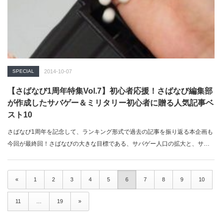
SPECIAL
2014-10-07
【さばなび1周年特集Vol.7】初心者応援！さばなび編集部
が作成したサバゲー＆ミリタリー初心者に贈る人気記事ベ
スト10
さばなび1周年を記念して、ランキング形式で過去の記事を振り返る本企画も
今回が最終回！さばなびの大きな目標である、サバゲー人口の拡大と、サバ
ゲーの魅…
«
1
2
3
4
5
6
7
8
9
10
11
…
19
»