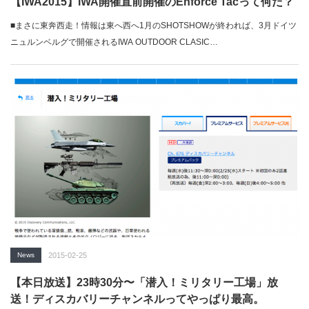
【IWA2015】IWA開催直前開催のEnforce Tacって何だ？
■まさに東奔西走！情報は東へ西へ1月のSHOTSHOWが終われば、3月ドイツ
ニュルンベルグで開催されるIWA OUTDOOR CLASIC…
News
2015-02-25
【本日放送】23時30分〜「潜入！ミリタリー工場」放
送！ディスカバリーチャンネルってやっぱり最高。