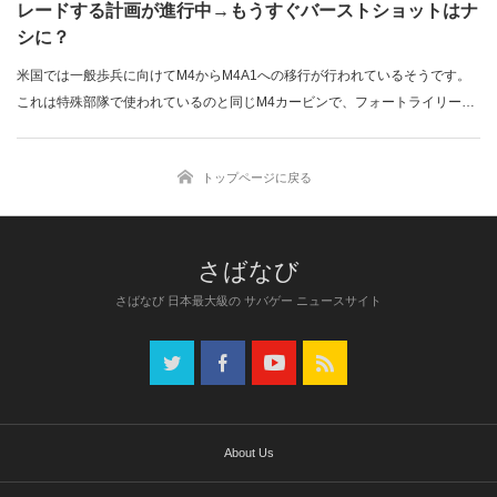
レードする計画が進行中→もうすぐバーストショットはナ
シに？
米国では一般歩兵に向けてM4からM4A1への移行が行われているそうです。
これは特殊部隊で使われているのと同じM4カービンで、フォートライリー
（…
トップページに戻る
さばなび 日本最大級の サバゲー ニュースサイト
About Us