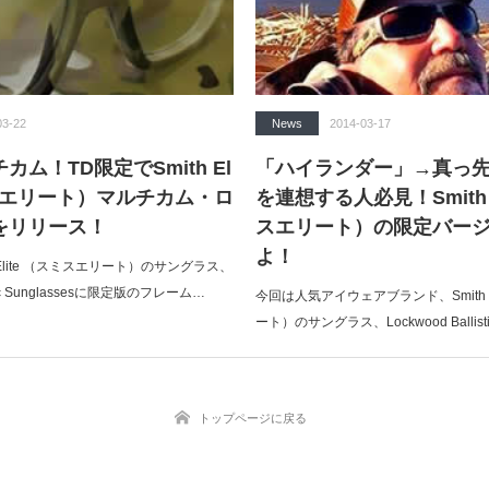
03-22
News
2014-03-17
ム！TD限定でSmith El
「ハイランダー」→真っ先にK
ス エリート）マルチカム・ロ
を連想する人必見！Smith E
をリリース！
スエリート）の限定バー
よ！
 Elite （スミスエリート）のサングラス、
istic Sunglassesに限定版のフレーム…
今回は人気アイウェアブランド、Smith E
ート）のサングラス、Lockwood Ballistic
トップページに戻る