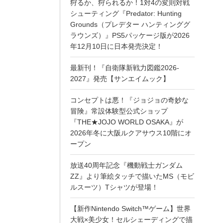
狩るか、狩られるか！1対4の変則対戦
シューティング『Predator: Hunting
Grounds（プレデター ハンティンググ
ラウンズ）』PS5パッケージ版が2026
年12月10日に日本発売決定！
最新刊！『自衛隊新戦力図鑑2026-
2027』発売【サンエイムック】
コンセプトは悪！『ジョジョの奇妙な
冒険』常設体験型公式ショップ
『THE★JOJO WORLD OSAKA』が
2026年冬に大阪ルクアサウス10階にオ
ープン
放送40周年記念『機動戦士ガンダム
ZZ』より筆絵タッチで描いたMS（モビ
ルスーツ）Tシャツが登場！
【新作Nintendo Switch™ゲーム】世界
大戦×美少女！セルシェーディングで描