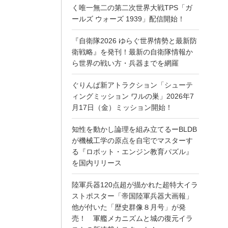
く唯一無二の第二次世界大戦TPS「ガ
ールズ ウォーズ 1939」配信開始！
『自衛隊2026 ゆらぐ世界情勢と最新防
衛戦略』を発刊！最新の自衛隊情報か
ら世界の戦い方・兵器までを網羅
ぐりんぱ新アトラクション「シューテ
ィングミッション ワルの巣」2026年7
月17日（金）ミッション開始！
知性を動かし論理を組み立てるーBLDB
が機械工学の原点を自宅でマスターす
る『ロボット・エンジン教育パズル』
を国内リリース
陸軍兵器120点超が描かれた超特大イラ
ストポスター「帝国陸軍兵器大画報」
他が付いた「歴史群像８月号」が発
売！ 軍艦メカニズムと城の復元イラ