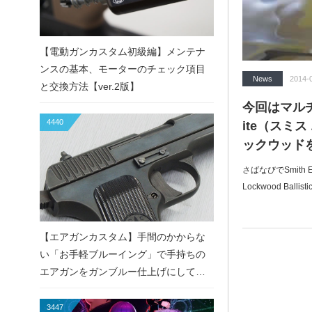
【電動ガンカスタム初級編】メンテナ
ンスの基本、モーターのチェック項目
News
2014-
と交換方法【ver.2版】
今回はマルチカ
4440
ite（スミ
ックウッド
さばなびでSmith
Lockwood Ball
【エアガンカスタム】手間のかからな
い「お手軽ブルーイング」で手持ちの
エアガンをガンブルー仕上げにしてみ
た！
3447