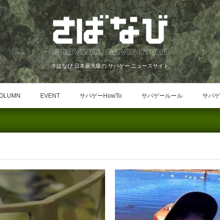
さばなび 日本最大級の サバゲー ニュースサイト
OLUMN
EVENT
サバゲーHowTo
サバゲールール
サバゲ