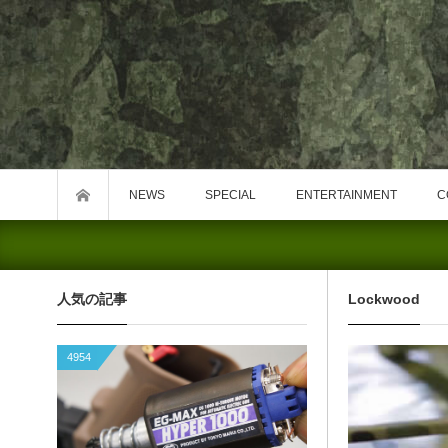
NEWS
SPECIAL
ENTERTAINMENT
C
人気の記事
Lockwood
4954