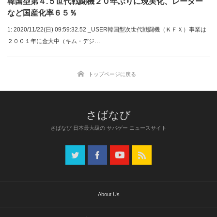
韓国型第４.５世代戦闘機２０年ぶりに現実化、レーダー
など国産化率６５％
1: 2020/11/22(日) 09:59:32.52 _USER韓国型次世代戦闘機（ＫＦＸ）事業は
２００１年に金大中（キム・デジ…
トップページに戻る
さばなび 日本最大級の サバゲー ニュースサイト
About Us