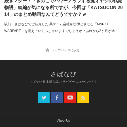
続きマダー？「きのこでパワーアップする髭オヤジの戦闘
物語」続編が気になる所ですが、今回は「KATSUCON 20
14」のまとめ動画なんてどうですか？ｗ
以前、さばなびでご紹介した 某ゲーム会社を彷彿とさせる「MARIO
WARFARE」を憶えていらっしゃいますでしょうか？あれから2ヶ月が過…
トップページに戻る
さばなび 日本最大級の サバゲー ニュースサイト
About Us