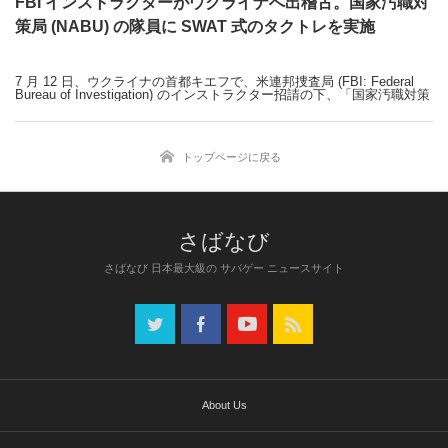
FBI インストラクターがウクライナへ出稽古。国家汚職対
策局 (NABU) の隊員に SWAT 式のタクトレを実施
7 月 12 日、ウクライナの首都キエフで、米連邦捜査局 (FBI: Federal
Bureau of Investigation) のインストラクター招請の下、「国家汚職対策
局 (NABU: National Anti-corruption Bureau of Ukraine) 」所属の特殊部
隊 (spetspryznachentsiv) に対する 10 日間に渡る訓練がおこなわれた。
「ミリブロNews」で続きを読む
トップページに戻る
さばなび 日本最大級の サバゲー ニュースサイト
About Us