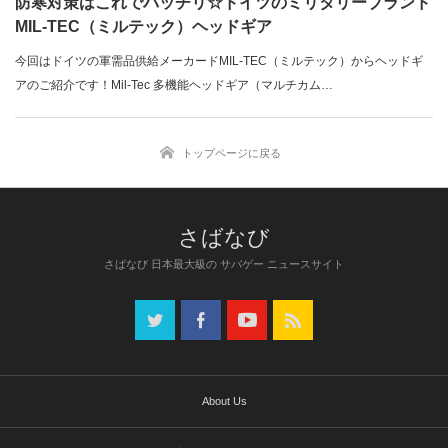
防寒対策はこれでバッチリ☆ドイツのミリタリーブランド
MIL-TEC（ミルテック）ヘッドギア
今回はドイツの軍需品供給メーカードMIL-TEC（ミルテック）からヘッドギ
アのご紹介です！Mil-Tec 多機能ヘッドギア（マルチカム…
トップページに戻る
さばなび 日本最大級の サバゲー ニュースサイト
About Us