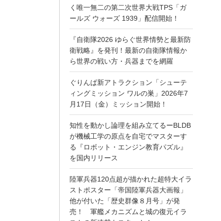
く唯一無二の第二次世界大戦TPS「ガ
ールズ ウォーズ 1939」配信開始！
『自衛隊2026 ゆらぐ世界情勢と最新防
衛戦略』を発刊！最新の自衛隊情報か
ら世界の戦い方・兵器までを網羅
ぐりんぱ新アトラクション「シューテ
ィングミッション ワルの巣」2026年7
月17日（金）ミッション開始！
知性を動かし論理を組み立てるーBLDB
が機械工学の原点を自宅でマスターす
る『ロボット・エンジン教育パズル』
を国内リリース
陸軍兵器120点超が描かれた超特大イラ
ストポスター「帝国陸軍兵器大画報」
他が付いた「歴史群像８月号」が発
売！ 軍艦メカニズムと城の復元イラ