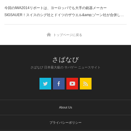
今回のIWA2014リポートは、ヨーロッパでも大手の銃器メーカー
SIGSAUER！スイスのシグ社とドイツのザウエル&amp;ゾーン社が合併した
メー…
トップページに戻る
さばなび 日本最大級の サバゲー ニュースサイト
About Us
プライバシーポリシー