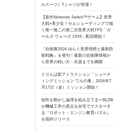
ルスーツ）Tシャツが登場！
【新作Nintendo Switch™ゲーム】世界
大戦×美少女！セルシェーディングで描
く唯一無二の第二次世界大戦TPS「ガ
ールズ ウォーズ 1939」配信開始！
『自衛隊2026 ゆらぐ世界情勢と最新防
衛戦略』を発刊！最新の自衛隊情報か
ら世界の戦い方・兵器までを網羅
ぐりんぱ新アトラクション「シューテ
ィングミッション ワルの巣」2026年7
月17日（金）ミッション開始！
知性を動かし論理を組み立てるーBLDB
が機械工学の原点を自宅でマスターす
る『ロボット・エンジン教育パズル』
を国内リリース