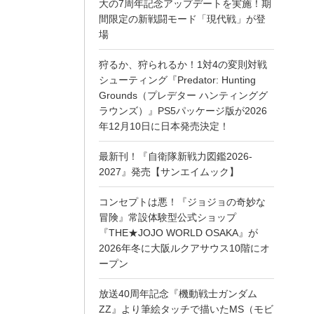
大の7周年記念アップデートを実施！期
間限定の新戦闘モード「現代戦」が登
場
狩るか、狩られるか！1対4の変則対戦
シューティング『Predator: Hunting
Grounds（プレデター ハンティンググ
ラウンズ）』PS5パッケージ版が2026
年12月10日に日本発売決定！
最新刊！『自衛隊新戦力図鑑2026-
2027』発売【サンエイムック】
コンセプトは悪！『ジョジョの奇妙な
冒険』常設体験型公式ショップ
『THE★JOJO WORLD OSAKA』が
2026年冬に大阪ルクアサウス10階にオ
ープン
放送40周年記念『機動戦士ガンダム
ZZ』より筆絵タッチで描いたMS（モビ