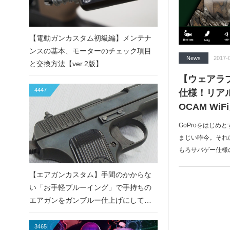
【電動ガンカスタム初級編】メンテナ
ンスの基本、モーターのチェック項目
News
2017-
と交換方法【ver.2版】
【ウェアラ
4447
仕様！リアル
OCAM WiF
GoProをはじめ
まじい昨今。それ
もろサバゲー仕様
【エアガンカスタム】手間のかからな
い「お手軽ブルーイング」で手持ちの
エアガンをガンブルー仕上げにしてみ
た！
3465