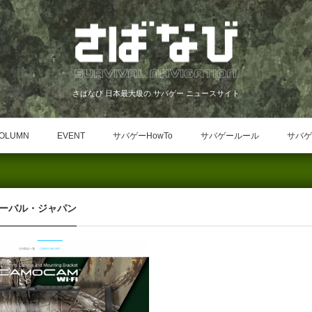
さばなび 日本最大級の サバゲー ニュースサイト
OLUMN
EVENT
サバゲーHowTo
サバゲールール
サバゲ
ーバル・ジャパン