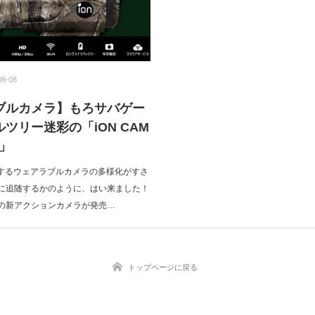
08-08
ブルカメラ】もろサバゲー
ツリー迷彩の「iON CAM
i」
とするウェアラブルカメラの多様化がすさ
に追随するかのように、はい来ました！
の新アクションカメラが発売…
トップページに戻る