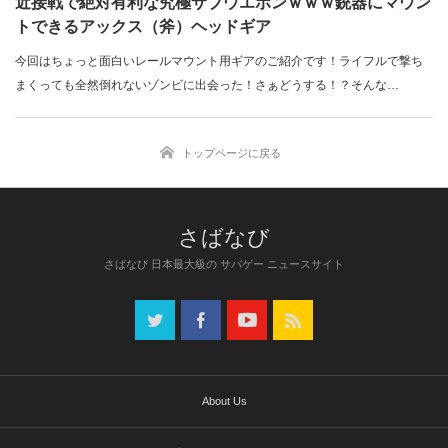
近接戦で絶対有利な究極サブウエポンｗｗｗ銃器にマウン
トできるアックス（斧）ヘッドギア
今回はちょっと面白いレールマウント用ギアのご紹介です！ライフルで撃ち
まくっても全然倒れないゾンビに出会った！さぁどうする！？そんな…
トップページに戻る
さばなび 日本最大級の サバゲー ニュースサイト
About Us