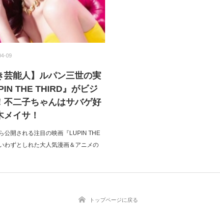
04-09
き芸能人】ルパン三世の実
IN THE THIRD』がビジ
！不二子ちゃんはサバゲ好
木メイサ！
から公開される注目の映画『LUPIN THE
作はいわずとしれた大人気漫画＆アニメの
トップページに戻る