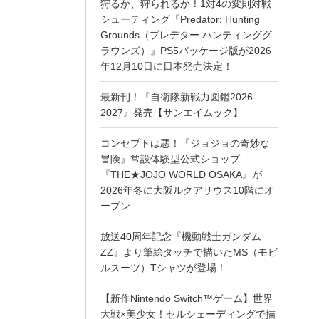
狩るか、狩られるか！1対4の変則対戦
シューティング『Predator: Hunting
Grounds（プレデター ハンティンググ
ラウンズ）』PS5パッケージ版が2026
年12月10日に日本発売決定！
最新刊！『自衛隊新戦力図鑑2026-
2027』発売【サンエイムック】
コンセプトは悪！『ジョジョの奇妙な
冒険』常設体験型公式ショップ
『THE★JOJO WORLD OSAKA』が
2026年冬に大阪ルクアサウス10階にオ
ープン
放送40周年記念『機動戦士ガンダム
ZZ』より筆絵タッチで描いたMS（モビ
ルスーツ）Tシャツが登場！
【新作Nintendo Switch™ゲーム】世界
大戦×美少女！セルシェーディングで描