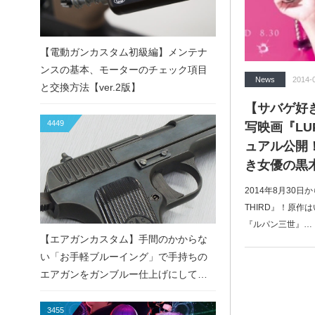
【電動ガンカスタム初級編】メンテナ
ンスの基本、モーターのチェック項目
News
2014-
と交換方法【ver.2版】
【サバゲ好
4449
写映画『LUP
ュアル公開
き女優の黒
2014年8月30日
THIRD』！原
『ルパン三世』…
【エアガンカスタム】手間のかからな
い「お手軽ブルーイング」で手持ちの
エアガンをガンブルー仕上げにしてみ
た！
3455