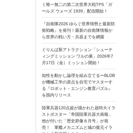
く唯一無二の第二次世界大戦TPS「ガ
ールズ ウォーズ 1939」配信開始！
『自衛隊2026 ゆらぐ世界情勢と最新防
衛戦略』を発刊！最新の自衛隊情報か
ら世界の戦い方・兵器までを網羅
ぐりんぱ新アトラクション「シューテ
ィングミッション ワルの巣」2026年7
月17日（金）ミッション開始！
知性を動かし論理を組み立てるーBLDB
が機械工学の原点を自宅でマスターす
る『ロボット・エンジン教育パズル』
を国内リリース
陸軍兵器120点超が描かれた超特大イラ
ストポスター「帝国陸軍兵器大画報」
他が付いた「歴史群像８月号」が発
売！ 軍艦メカニズムと城の復元イラ