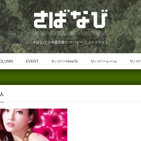
さばなび 日本最大級の サバゲー ニュースサイト
OLUMN
EVENT
サバゲーHowTo
サバゲールール
サバゲ
人