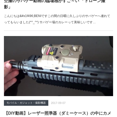
空撮のサバゲー動画の臨場感がすご～い 「ドローン撮
影」
こんにちは&#x1f496;BENIですこの間の日曜に久しぶりのサバゲーへ連れて
ってもらいました(*^_^*) サバゲー場のカレーって美味しいです…
モバイル・ガジェット・撮影機器
2017-09-07
【DIY動画】レーザー照準器（ダミーケース）の中にカメ