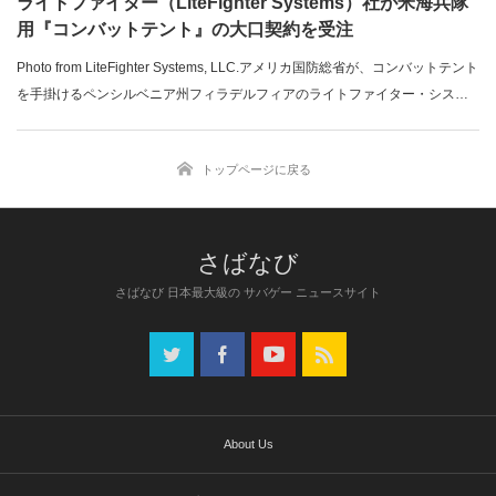
ライトファイター（LiteFighter Systems）社が米海兵隊
用『コンバットテント』の大口契約を受注
Photo from LiteFighter Systems, LLC.アメリカ国防総省が、コンバットテント
を手掛けるペンシルベニア州フィラデルフィアのライトファイター・システ
ムズ社（LiteFighter Systems, LLC.）との間で、海兵隊用のコンバットテント
を最大約1,062万米ドル（＝約11億8千万円）で購入する契約を交わしたこと
トップページに戻る
を発表した。「ミリブロNews」で続きを読む...
さばなび 日本最大級の サバゲー ニュースサイト
About Us