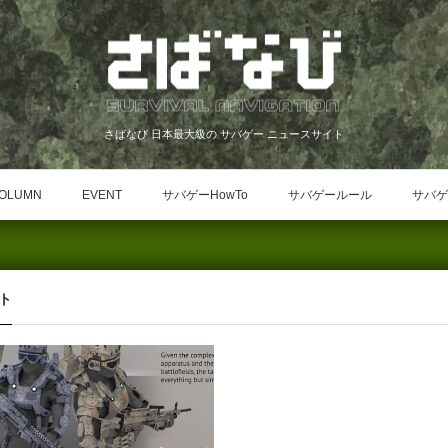
さばなび 日本最大級の サバゲー ニュースサイト
OLUMN
EVENT
サバゲーHowTo
サバゲールール
サバゲ
ト