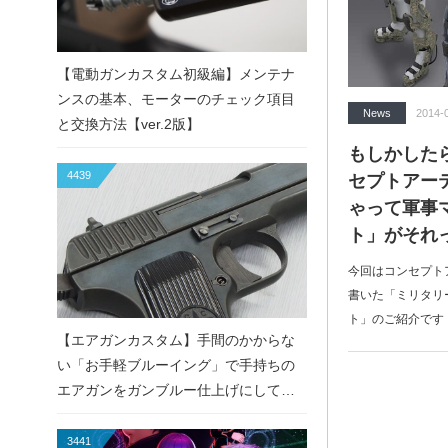
【電動ガンカスタム初級編】メンテナ
ンスの基本、モーターのチェック項目
News
2014-
と交換方法【ver.2版】
もしかした
4439
セプトアー
ゃって軍事
ト」がそれ
今回はコンセプトアーテ
書いた「ミリタリ
ト」のご紹介です
【エアガンカスタム】手間のかからな
い「お手軽ブルーイング」で手持ちの
エアガンをガンブルー仕上げにしてみ
た！
3441