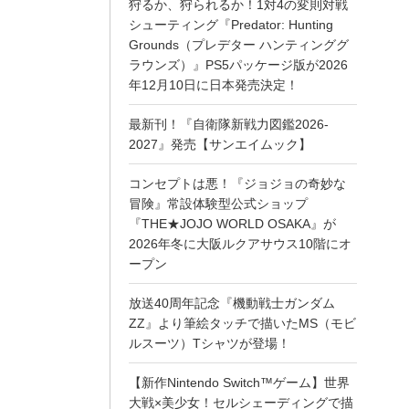
狩るか、狩られるか！1対4の変則対戦
シューティング『Predator: Hunting
Grounds（プレデター ハンティンググ
ラウンズ）』PS5パッケージ版が2026
年12月10日に日本発売決定！
最新刊！『自衛隊新戦力図鑑2026-
2027』発売【サンエイムック】
コンセプトは悪！『ジョジョの奇妙な
冒険』常設体験型公式ショップ
『THE★JOJO WORLD OSAKA』が
2026年冬に大阪ルクアサウス10階にオ
ープン
放送40周年記念『機動戦士ガンダム
ZZ』より筆絵タッチで描いたMS（モビ
ルスーツ）Tシャツが登場！
【新作Nintendo Switch™ゲーム】世界
大戦×美少女！セルシェーディングで描