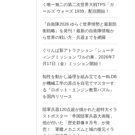
く唯一無二の第二次世界大戦TPS「ガ
ールズ ウォーズ 1939」配信開始！
『自衛隊2026 ゆらぐ世界情勢と最新防
衛戦略』を発刊！最新の自衛隊情報か
ら世界の戦い方・兵器までを網羅
ぐりんぱ新アトラクション「シューテ
ィングミッション ワルの巣」2026年7
月17日（金）ミッション開始！
知性を動かし論理を組み立てるーBLDB
が機械工学の原点を自宅でマスターす
る『ロボット・エンジン教育パズル』
を国内リリース
陸軍兵器120点超が描かれた超特大イラ
ストポスター「帝国陸軍兵器大画報」
他が付いた「歴史群像８月号」が発
売！ 軍艦メカニズムと城の復元イラ