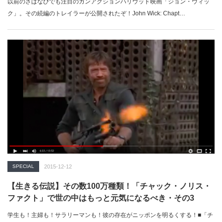
以前のさばなびでも注目のガンアクションハリウッド映画「ジョン・ウィッ
ク」。その続編のトレイラーが公開されたぞ！John Wick: Chapt…
SPECIAL
2015-12-12
【生きる伝説】その数100万種類！「チャック・ノリス・
ファクト」で世の中はもっと元気になるべき・その3
学生も！主婦も！サラリーマンも！彼の存在がニッポンを明るくする！■「チ