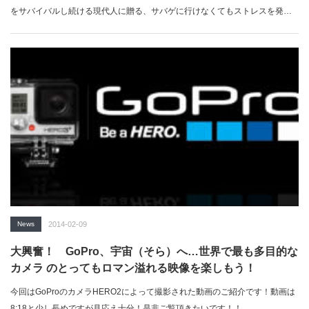
をサバイバルし続ける現代人に贈る、サバゲに行けなくてもストレスを発散
でき…
News
2014-02-09
大興奮！ GoPro、宇宙（そら）へ…世界で最も多目的な
カメラ のとってもロマン溢れる映像を楽しもう！
今回はGoProのカメラHERO2によって撮影された動画のご紹介です！動画は
8:18と少し長めですが見応え十分！是非ご覧頂きたいです！！…