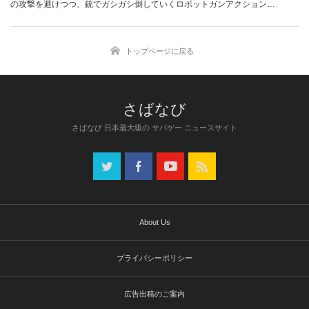
の攻撃を避けつつ、銃でガシガシ倒していくロボットガンアクション
『Rob…
トップページに戻る
さばなび 日本最大級の サバゲー ニュースサイト
About Us
プライバシーポリシー
広告出稿のご案内