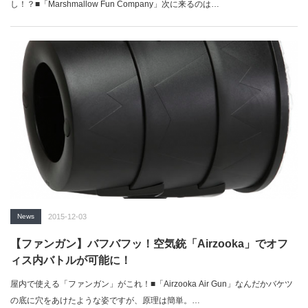
し！？■「Marshmallow Fun Company」次に来るのは…
News
2015-12-03
【ファンガン】バフバフッ！空気銃「Airzooka」でオフ
ィス内バトルが可能に！
屋内で使える「ファンガン」がこれ！■「Airzooka Air Gun」なんだかバケツ
の底に穴をあけたような姿ですが、原理は簡単。…