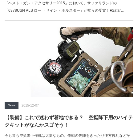
「ベスト・ガン・アクセサリー2015」において、サファリランドの
「6378USN ALS ロー ・サイン ・ホルスター」が堂々の受賞！■Safar…
News
2015-12-07
【装備】これで迷わず着地できる？ 空挺降下用のハイテ
クキットがなんかスゴそう！
今も昔も空挺降下作戦は大変なもの。作戦の先陣をきったり後方撹乱などそ