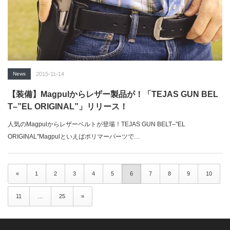
News
2015-11-14
【装備】Magpulからレザー製品が！「TEJAS GUN BEL
T–”EL ORIGINAL”」リリース！
人気のMagpulからレザーベルトが登場！TEJAS GUN BELT–"EL
ORIGINAL"Magpulといえばポリマーパーツで…
«
1
2
3
4
5
6
7
8
9
10
11
…
25
»