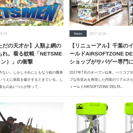
01-31
News
2017-12-26
ただの天才か】人類よ網の
【リニューアル】千葉の
れ。着る蚊帳「NETSME
ールドAIRSOFTZONE D
メン）」の衝撃
ショップがサバゲー専門
方ない。しかしそれにともなう蚊の襲来
2017年7月のオープン以来、ヘリコプ
いうえに病気を媒介するときている。し
ブな街並みを再現した内装のリアルさ
億ものあいつらが待って…
ィールドAIRSOFTZONE DELTA…