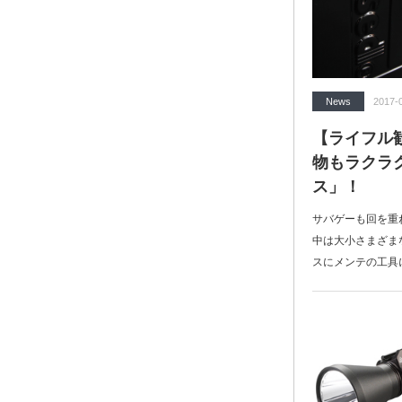
News
2017-
【ライフル
物もラクラ
ス」！
サバゲーも回を重
中は大小さまざま
スにメンテの工具