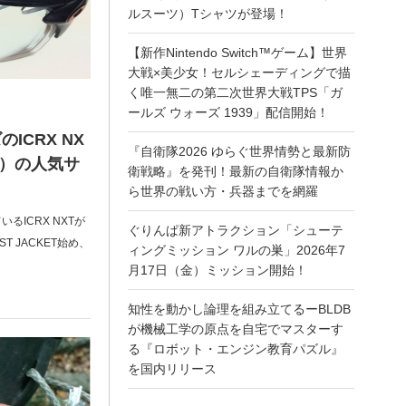
ルスーツ）Tシャツが登場！
【新作Nintendo Switch™ゲーム】世界
大戦×美少女！セルシェーディングで描
く唯一無二の第二次世界大戦TPS「ガ
ールズ ウォーズ 1939」配信開始！
ICRX NX
『自衛隊2026 ゆらぐ世界情勢と最新防
ー）の人気サ
衛戦略』を発刊！最新の自衛隊情報か
ら世界の戦い方・兵器までを網羅
ICRX NXTが
ぐりんぱ新アトラクション「シューテ
T JACKET始め、
ィングミッション ワルの巣」2026年7
月17日（金）ミッション開始！
知性を動かし論理を組み立てるーBLDB
が機械工学の原点を自宅でマスターす
る『ロボット・エンジン教育パズル』
を国内リリース