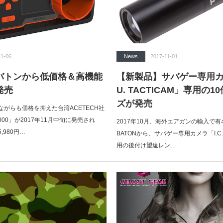
11-06
News
2017-11-01
バトンから低価格＆高機能
【新製品】サバゲー専用カメ
発売
U. TACTICAM」専用の
ズが発売
がらも価格を抑えた台湾ACETECH社
000」が2017年11月中旬に発売され
2017年10月、海外エアガンの輸入で有名な
,980円…
BATONから、サバゲー専用カメラ「I.C.U
用の後付け望遠レン…