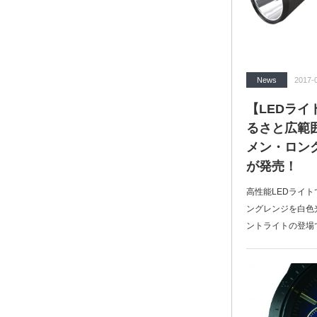
News
2017-
【LEDライト
るさと広範
メン・ロング
が発売！
高性能LEDライ
ングレンジを白色光
ントライトの登場で