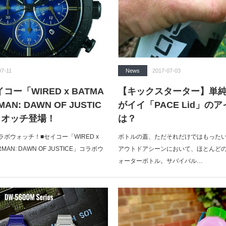
07-11
News
2017-07-03
ー「WIRED x BATMA
【キックスターター】単
MAN: DAWN OF JUSTIC
がイイ「PACE Lid」の
ウオッチ登場！
は？
ボウォッチ！■セイコー「WIRED x
ボトルの蓋、ただそれだけではもったいない
ERMAN: DAWN OF JUSTICE」コラボウ
アウトドアシーンにおいて、ほとんど
ォーターボトル。サバイバル…