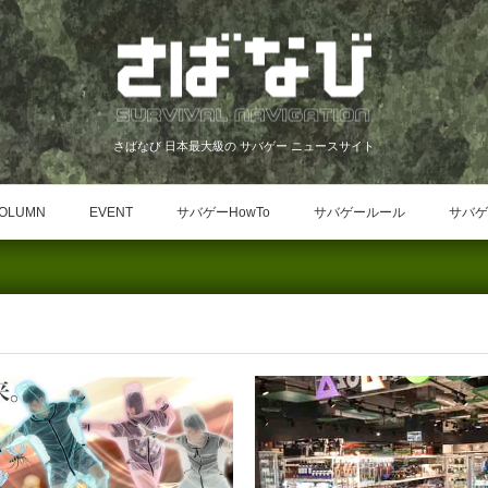
さばなび 日本最大級の サバゲー ニュースサイト
OLUMN
EVENT
サバゲーHowTo
サバゲールール
サバゲ