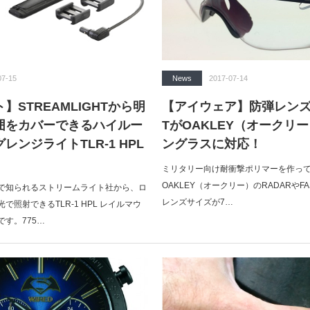
07-15
News
2017-07-14
】STREAMLIGHTから明
【アイウェア】防弾レンズの
囲をカバーできるハイルー
TがOAKLEY（オークリ
レンジライトTLR-1 HPL
ングラスに対応！
ミリタリー向け耐衝撃ポリマーを作っている
OAKLEY（オークリー）のRADARやFAS
トで知られるストリームライト社から、ロ
レンズサイズが7…
で照射できるTLR-1 HPL レイルマウ
す。775…