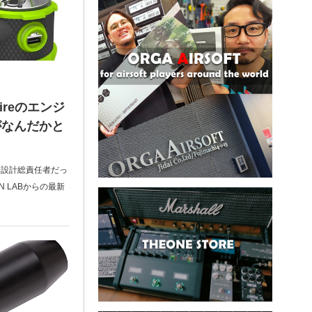
ireのエンジ
がなんだかと
発・設計総責任者だっ
N LABからの最新