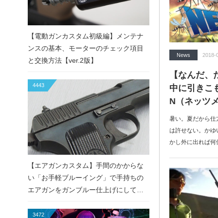
【電動ガンカスタム初級編】メンテナ
ンスの基本、モーターのチェック項目
News
2018-
と交換方法【ver.2版】
【なんだ、
4443
中に引きこも
N（ネッツ
暑い。夏だから仕
は許せない。かゆ
かし外に出れば何
【エアガンカスタム】手間のかからな
い「お手軽ブルーイング」で手持ちの
エアガンをガンブルー仕上げにしてみ
た！
3472