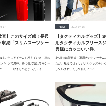
08-17
News
2017-07-15
歓喜】このサイズ感！長尺
【タクティカルグッズ】Sva
ク収納「スリムスーツケー
用タクティカルフリース
異様にカッコいい件。
ねるごとにアイテムも増えていき、車の
Svalinnは警察犬・軍用犬のトレーナ
なバッグで満杯。特に長尺物は専用ケー
たが、最近ではオリジナルグッズをい
に・・・。収まりの悪かったライ…
しています。そして新たに加わ…