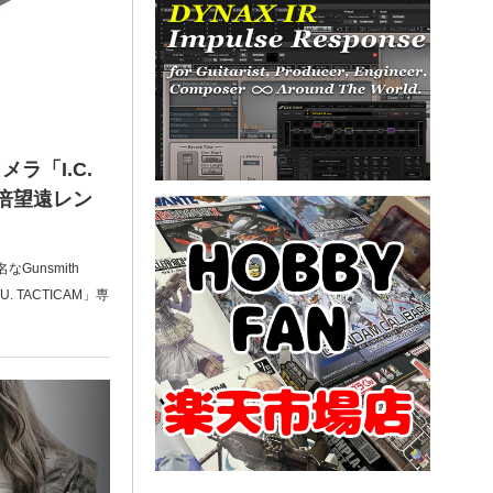
ラ「I.C.
10倍望遠レン
Gunsmith
. TACTICAM」専