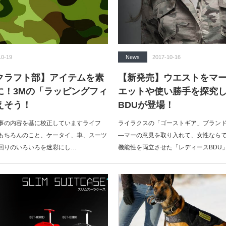
10-19
News
2017-10-16
クラフト部】アイテムを素
【新発売】ウエストをマ
に！3Mの「ラッピングフィ
エットや使い勝手を探究
えそう！
BDUが登場！
事の内容を基に校正していますライフ
ライラクスの「ゴーストギア」ブラン
もちろんのこと、ケータイ、車、スーツ
―マーの意見を取り入れて、女性なら
回りのいろいろを迷彩にし…
機能性を両立させた「レディースBDU