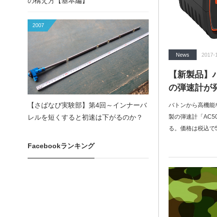
の構え方【基本編】
2007
News
2017-
【新製品】
の弾速計が
【さばなび実験部】第4回～インナーバ
バトンから高機能な
レルを短くすると初速は下がるのか？
製の弾速計「AC5
る。価格は税込で5
Facebookランキング