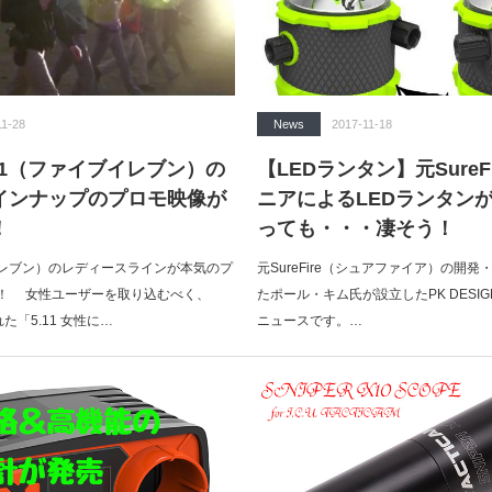
11-28
News
2017-11-18
11（ファイブイレブン）の
【LEDランタン】元SureF
インナップのプロモ映像が
ニアによるLEDランタン
！
っても・・・凄そう！
ブイレブン）のレディースラインが本気のプ
元SureFire（シュアファイア）の開
！ 女性ユーザーを取り込むべく、
たポール・キム氏が設立したPK DESIG
れた「5.11 女性に…
ニュースです。…