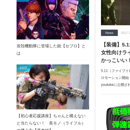
News
2017-
【装備】5.
攻殻機動隊に登場した銃【セブロ】と
女性向けラ
は
かっこいい
2423
5.11（ファイ
ロモーション開始
youtubeに公開さ
【初心者応援講座】ちゃんと構えない
と当たらない！ 長モノ（ライフル）