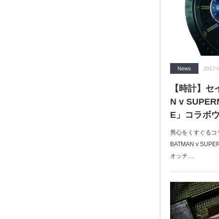
News
2017-
【時計】セイコ
N v SUPER
E」コラボ
男心をくすぐるコラ
BATMAN v SUP
オッチ…