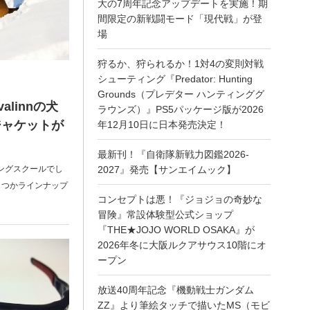
大の7周年記念アップデートを実施！期
間限定の新戦闘モード「現代戦」が登
場
狩るか、狩られるか！1対4の変則対戦
シューティング『Predator: Hunting
Grounds（プレデター ハンティンググ
linnの犬
ラウンズ）』PS5パッケージ版が2026
ジャケットが
年12月10日に日本発売決定！
最新刊！『自衛隊新戦力図鑑2026-
ニングスクールでし
2027』発売【サンエイムック】
くつかラインナップ
コンセプトは悪！『ジョジョの奇妙な
冒険』常設体験型公式ショップ
『THE★JOJO WORLD OSAKA』が
2026年冬に大阪ルクアサウス10階にオ
ープン
放送40周年記念『機動戦士ガンダム
ZZ』より筆絵タッチで描いたMS（モビ