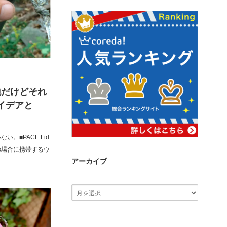
純だけどそれ
アイデアと
。■PACE Lid
の場合に携帯するウ
アーカイブ