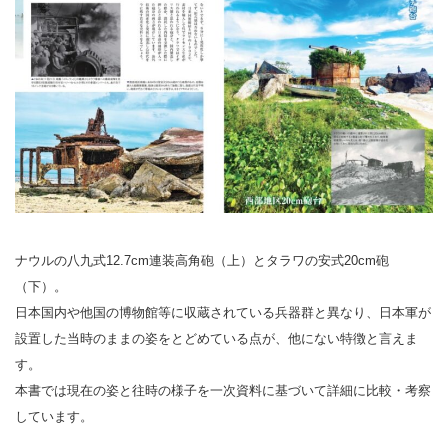
ナウルの八九式12.7cm連装高角砲（上）とタラワの安式20cm砲
（下）。
日本国内や他国の博物館等に収蔵されている兵器群と異なり、日本軍が
設置した当時のままの姿をとどめている点が、他にない特徴と言えま
す。
本書では現在の姿と往時の様子を一次資料に基づいて詳細に比較・考察
しています。