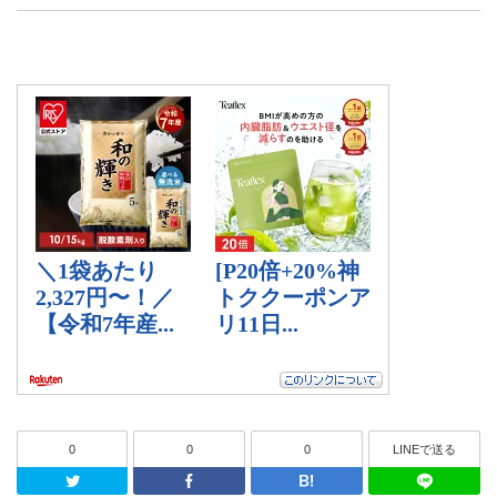
0
0
0
LINEで送る
Twitter
Facebook
はてなブッ