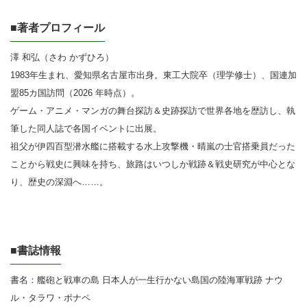
■著者プロフィール
澤 和弘（さわ かずひろ）
1983年生まれ、愛知県名古屋市出身。東工大院卒（理学修士）、国連加
盟85カ国訪問（2026 年時点）。
ゲーム・アニメ・マンガの舞台探訪＆史跡探訪で世界各地を歴訪し、執
筆した同人誌で各国イベントに出展。
祖父が伊四百型潜水艦に搭載する水上攻撃機・晴嵐の士官搭乗員だった
ことから戦史に興味を持ち、旅路はいつしか戦跡＆戦史研究が中心とな
り、歴史の深淵へ……。
■書誌情報
書名：艦砲と戦車の島 日本人が一生行かない島国の陸海軍戦跡 ナウ
ル・タラワ・ポナペ