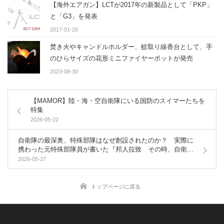
【海外エアガン】LCTが2017年の新製品として「PKP」
と「G3」を発表
2017-01-20
焚き火やキャンドルホルダー、蚊取り線香台として、手
のひらサイズの花形ミニファイヤーポットが発売
2023-08-30
【MAMOR】陸・海・空自衛隊にいる国防のスイマーたちを
特集
2026-05-22
自衛隊の最深奥、特殊部隊はなぜ創設されたのか？ 実際に
携わった元特殊部隊員が書いた『邦人拉致 その時、自衛隊
特殊部隊が生まれた』発売決定！
2026-05-27
トップページに戻る