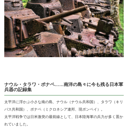
ナウル・タラワ・ポナペ……南洋の島々に今も残る日本軍
兵器の記録集
太平洋に浮かぶ小さな南の島、ナウル（ナウル共和国）、タラワ（キリ
バス共和国）、ポナペ（ミクロネシア連邦、現ポンペイ）。
太平洋戦争では日米激突の最前線として、日本陸海軍の兵力が多く置か
れていました。