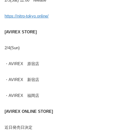
2/3(Sat) 11:00 release
https://nitro-tokyo.online/
[AVIREX STORE]
2/4(Sun)
・AVIREX 原宿店
・AVIREX 新宿店
・AVIREX 福岡店
[AVIREX ONLINE STORE]
近日発売日決定