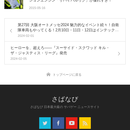
ションエンジン「サバイバルリグ」が優れすぎ！
2015-05-16
第27回 大阪オートメッセ2024 魅力的なイベント続々！自衛
隊車両もやってくる！2月10日・11日・12日はインテックス
大阪にGO！
2024-02-01
ヒーローを、超えろ――『スーサイド・スクワッド キル・
ザ・ジャスティス・リーグ』発売
2024-02-05
トップページに戻る
さばなび 日本最大級の サバゲー ニュースサイト