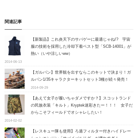
関連記事
【新製品】これ炎天下のサバゲーに最適じゃね!? 宇宙
服の技術を採用した冷却下着ベスト型「SCB-14001」が
熱い（いや涼しいww）
2014-06-13
【ガルパン】世界観を出すならこのキットで決まり！ガ
ルパン1/35キャラクターキットセット3種が続々発売！
2014-09-29
【あえて女子が履いちゃダメですか？】スコットランド
の民族衣装「キルト」Kryptek迷彩きたー！！！ 女子だ
からこそフィールドでオシャレしたい！
2014-02-02
【レスキュー隊も使用】ろ過フィルター付きハイドレー