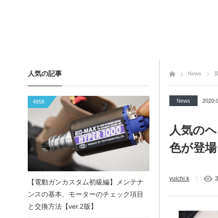
人気の記事
トップページ
News
News
2020-
4958
人気のヘ
色が登場
yuichi.k
3
【電動ガンカスタム初級編】メンテナ
ンスの基本、モーターのチェック項目
と交換方法【ver.2版】