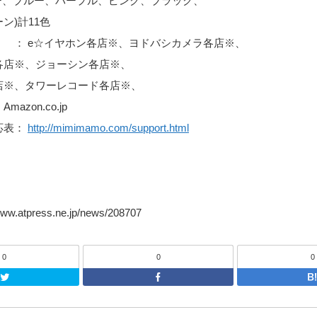
レー、ブルー、パープル、ピンク、ブラック、
ン)計11色
e☆イヤホン各店※、ヨドバシカメラ各店※、
各店※、ジョーシン各店※、
店※、タワーレコード各店※、
azon.co.jp
応表：
http://mimimamo.com/support.html
w.atpress.ne.jp/news/208707
0
0
0
Twitter
F