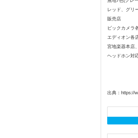
無地7色(グ
レッド、グリー
販売店 ： 
ビックカメラ
エディオン各
宮地楽器本店、Am
ヘッドホン対
出典：https://ww