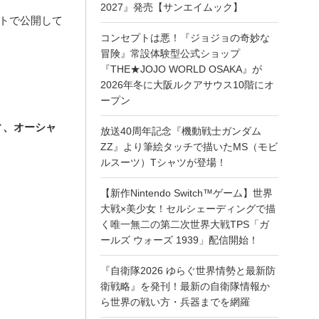
2027』発売【サンエイムック】
イトで公開して
コンセプトは悪！『ジョジョの奇妙な
冒険』常設体験型公式ショップ
『THE★JOJO WORLD OSAKA』が
2026年冬に大阪ルクアサウス10階にオ
ープン
ィ、オーシャ
放送40周年記念『機動戦士ガンダム
ZZ』より筆絵タッチで描いたMS（モビ
ルスーツ）Tシャツが登場！
【新作Nintendo Switch™ゲーム】世界
大戦×美少女！セルシェーディングで描
く唯一無二の第二次世界大戦TPS「ガ
ールズ ウォーズ 1939」配信開始！
『自衛隊2026 ゆらぐ世界情勢と最新防
衛戦略』を発刊！最新の自衛隊情報か
ら世界の戦い方・兵器までを網羅