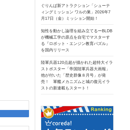
ぐりんぱ新アトラクション「シューテ
ィングミッション ワルの巣」2026年7
月17日（金）ミッション開始！
知性を動かし論理を組み立てるーBLDB
が機械工学の原点を自宅でマスターす
る『ロボット・エンジン教育パズル』
を国内リリース
陸軍兵器120点超が描かれた超特大イラ
ストポスター「帝国陸軍兵器大画報」
他が付いた「歴史群像８月号」が発
売！ 軍艦メカニズムと城の復元イラ
ストの新連載もスタート！
acebook
はてなブックマーク