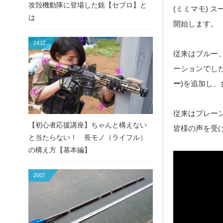
攻殻機動隊に登場した銃【セブロ】と
(ミミマモ) 
は
開始します。
2432
従来はブルー
ーションでし
ー
)を追加し、
従来はプレー
【初心者応援講座】ちゃんと構えない
皆様の声を受
と当たらない！ 長モノ（ライフル）
の構え方【基本編】
2007