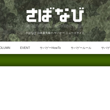
さばなび 日本最大級の サバゲー ニュースサイト
OLUMN
EVENT
サバゲーHowTo
サバゲールール
サバゲ