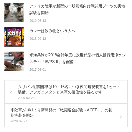
アメリカ陸軍が新型の一般気候向け戦闘用ブーツの実地
試験を開始
2019-05-13
カレーは飲み物という人へ
2016-09-12
米海兵隊が2018会計年度に次世代型の個人携行用浄水シ
ステム「IWPS II」を配備
2017-06-01
タリバン戦闘部隊は10～16名につき夜間暗視装置を1セット
装備。アフガニスタンと米軍の優位性を揺るがす
2020-02-26
米陸軍が10/1より新開発の『戦闘適合試験（ACFT）』の初
期実装を開始
2020-02-27