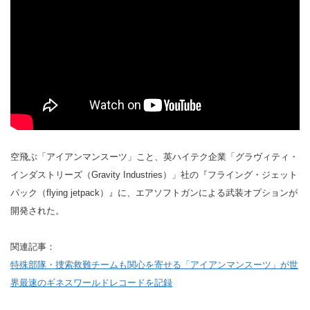
空飛ぶ「アイアンマンスーツ」こと、英ハイテク企業「グラヴィティ・
インダストリーズ（Gravity Industries）」社の『フライング・ジェット
パック（flying jetpack）』に、エアソフトガンによる武装オプションが
開発された。
関連記事：
特殊部隊・捜索救難チームも関心を寄せる「アイアンマンスーツ」が世
界最速のギネスワールドレコードを記録