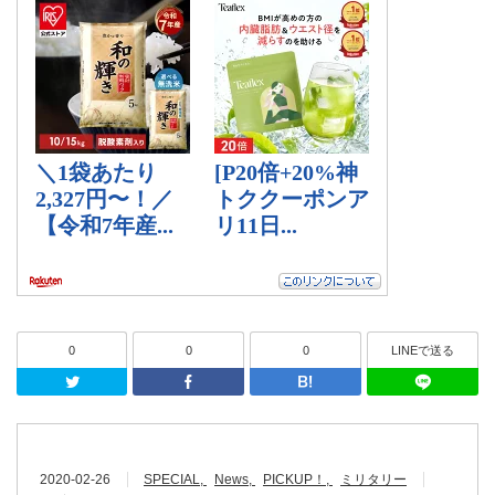
0
0
0
LINEで送る
Twitter
Facebook
はてなブッ
2020-02-26
SPECIAL
News
PICKUP！
ミリタリー