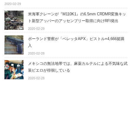
2020-02-29
米海軍クレーンが『M110K1』の6.5mm CRDMR変換キッ
ト新型アッパーのアッセンブリー取得に向けRFI発出
2020-02-29
ポーランド警察が「ベレッタAPX」ピストル×4,666挺購
入
2020-02-28
メキシコの無法地帯では、麻薬カルテルによる不気味な武
装ピエロが徘徊している
2020-02-28