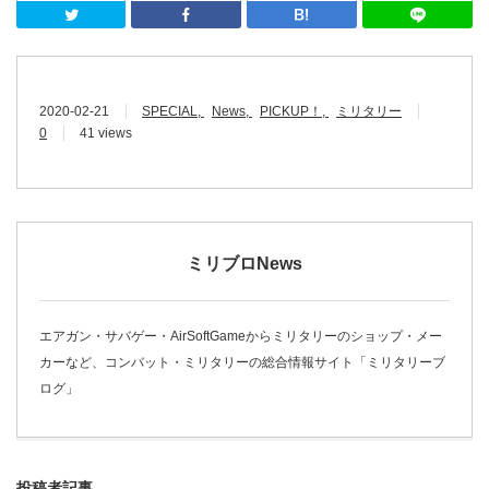
Twitter
Facebook
はてなブッ
2020-02-21
SPECIAL
News
PICKUP！
ミリタリー
0
41 views
ミリブロNews
エアガン・サバゲー・AirSoftGameからミリタリーのショップ・メー
カーなど、コンバット・ミリタリーの総合情報サイト「ミリタリーブ
ログ」
投稿者記事