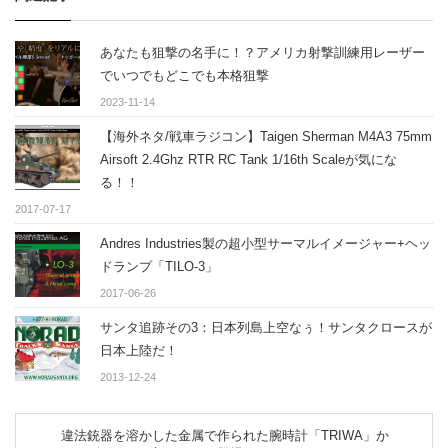
あなたも狙撃の名手に！？アメリカ射撃訓練用レーザー
でいつでもどこでも本格狙撃
2023-11-14
【海外ネタ/戦車ラジコン】Taigen Sherman M4A3 75mm
Airsoft 2.4Ghz RTR RC Tank 1/16th Scaleが気にな
る！！
2017-07-17
Andres Industries製の超小型サーマルイメージャー+ヘッ
ドランプ「TILO-3」
2017-06-26
サンタ追跡その3：日本列島上空なぅ！サンタクロースが
日本上陸だ！
2013-12-24
違法銃器を溶かした金属で作られた腕時計「TRIWA」か