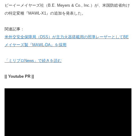
ビーイーメイヤーズ社（B.E. Meyers & Co., Inc.）が、米国防総省向け
の特定変種『MAWL-X1』の追加を発表した。
関連記事：
米外交安全保障局（DSS）が主力火器搭載用の照準レーザーとしてBE
メイヤーズ製『MAWL-DA』を採用
「ミリブロNews」で続きを読む
|| Youtube PR ||