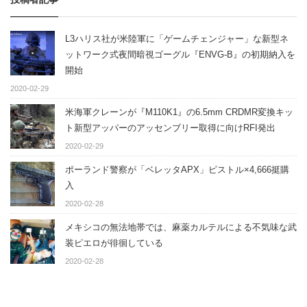
L3ハリス社が米陸軍に「ゲームチェンジャー」な新型ネ
ットワーク式夜間暗視ゴーグル『ENVG-B』の初期納入を
開始
2020-02-29
米海軍クレーンが『M110K1』の6.5mm CRDMR変換キッ
ト新型アッパーのアッセンブリー取得に向けRFI発出
2020-02-29
ポーランド警察が「ベレッタAPX」ピストル×4,666挺購
入
2020-02-28
メキシコの無法地帯では、麻薬カルテルによる不気味な武
装ピエロが徘徊している
2020-02-28