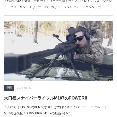
＜作品DATA＞監督：デビッド・リーチ出演：ライアン・レイノルズ、ジョシ
ュ・ブローリン、モリーナ・バッカリン、ジュリアン・デニソン、ザ…
動画
2018-05-31
大口径スナイパーライフルM107のPOWER!!
こんにちは&#x1f49e;BENIです今日は大口径スナイパーライフルバレット
M82の現代版！？&#x1f60e;M107の動画〜(´∀｀…