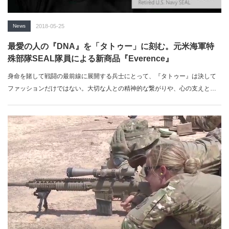
News
2018-05-25
最愛の人の『DNA』を「タトゥー」に刻む。元米海軍特
殊部隊SEAL隊員による新商品『Everence』
身命を賭して戦闘の最前線に展開する兵士にとって、『タトゥー』は決して
ファッションだけではない。大切な人との精神的な繋がりや、心の支えとな
る言葉やビジュアルが刻まれている。元米海軍特殊部隊SEAL隊員のボイド・
レナー（Boyd Renner）氏とビジネスパートナーのパトリック・ダフィ
（Patrick Duffy）氏が共同で立ち上げた『エンデバー・ライフ・サイエンス
（Endeavor Life Sciences）社』が、そんな兵士らに向けた世界初の新商品を
開発した。「ミリブロNews」で続...