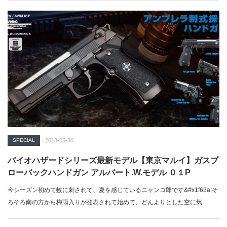
テクノロジーズ（Viridian Weapon Technologies）』社が手掛ける『ファク
ト・デューティー（FACT Duty™）』は、現在までに50以上の法執行機関に
よってテスト、評価あるいは導入が進められている。「ミリ...
SPECIAL
2018-05-30
バイオハザードシリーズ最新モデル【東京マルイ】ガスブ
ローバックハンドガン アルバート.W.モデル ０１P
今シーズン初めて蚊に刺されて、夏を感じているニャンコ郎です&#x1f63a;そ
ろそろ南の方から梅雨入りが発表されて始めて、どんよりとした空に気…