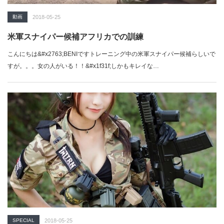
動画
2018-05-25
米軍スナイパー候補アフリカでの訓練
こんにちは&#x2763;BENIですトレーニング中の米軍スナイパー候補らしいで
すが。。。女の人がいる！！&#x1f31f;しかもキレイな…
SPECIAL
2018-05-25