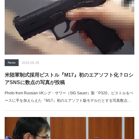
News
2018-05-28
米陸軍制式採用ピストル『M17』初のエアソフト化？ロシ
アSNSに数点の写真が投稿
Photo from Russian VKシグ・サワー（SIG Sauer）製「P320」ピストルをベ
ースに手を加えらえた『M17』初のエアソフト版モデルだとする写真数点
が、ロシアのSNS上に投稿された。「ミリブロNews」で続きを読む...