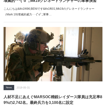
壊滅的･･･(ﾟoﾟ;;Mk19グレネードランチャーの軍事演習
こんにちは&#x1f496;BENIです&#x1f601;Mk19のグレネードランチャー
（Mark 19)壊滅的威力･･･(ﾟoﾟ;;軍事…
News
2018-05-31
人材不足にあえぐMARSOC精鋭レイダース隊員は充足率8
9%の2,742名。最終兵力を3,100名に設定