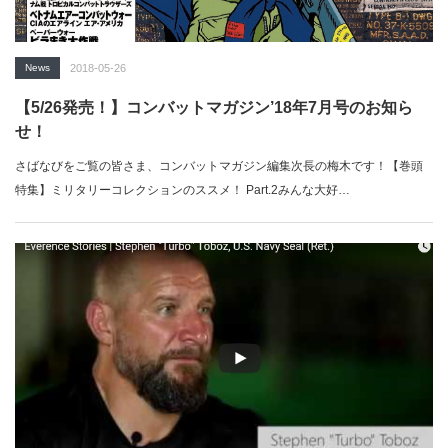
News
2018-05-26
【5/26発売！】コンバットマガジン’18年7月号のお知ら
せ！
さばなびをご覧の皆さま、コンバットマガジン編集次長の梅木です！【巻頭
特集】ミリタリーコレクションのススメ！ Part.2みんな大好…