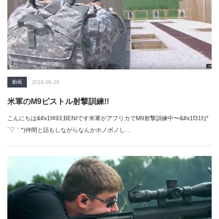
動画
2018-05-28
米軍のM9ピストル射撃訓練!!
こんにちは&#x1f493;BENIです米軍がアフリカでM9射撃訓練中〜&#x1f31f;(*
´▽｀*)仲間と話もしながらなんかホノボノし…