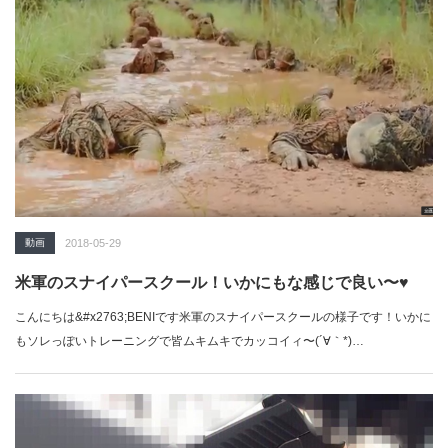
動画
2018-05-29
米軍のスナイパースクール！いかにもな感じで良い〜♥
こんにちは&#x2763;BENIです米軍のスナイパースクールの様子です！いかに
もソレっぽいトレーニングで皆ムキムキでカッコイィ〜(´∀｀*)…