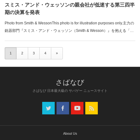
スミス・アンド・ウェッソンの親会社が低迷する第三四半
期の決算を発表
Photo from Smith & WessonThis photo is for illustration purposes only.主力の
銃器部門『スミス・アンド・ウェッソン（Smith & Wesson）』を抱える「ア
メリカン・アウトドア・ブランズ社（AOBC: American Outdoor Brands
Corporation）」が3月1日付けで、第3四半期の決算を発表。大幅ダウンとな
っていたと明かした。関連記事：⇒売上低迷でスミス＆ウェッソンの親会社
1
2
3
4
»
の株価が1...
さばなび 日本最大級の サバゲー ニュースサイト
About Us