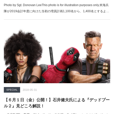
Photo by Sgt. Donovan LeeThis photo is for illustration purposes only.米海兵
隊が2019会計年度に向けた当初の増員計画1,100名から、1,400名とするよう
引き上げを要求していたことが分かった。この300名の追加要求については、
海兵隊のグレン・ウォルターズ（Glenn M. Walters）大将が3月初旬におこな
われた防衛フォーラムの席上で、「特殊部隊（MARSOC）における人材不足
への対処の為のものだ」と語っている。...
SPECIAL
2018-05-31
【６月１日（金）公開！】石井健夫氏による『デッドプー
ル２』見どころ解説！