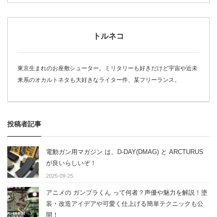
トルネコ
東京生まれのお座敷シューター。ミリタリーも好きだけど宇宙や近未
来系のオカルトネタも大好きなライター件、某フリーランス。
投稿者記事
電動ガン用マガジン は、D-DAY(DMAG) と ARCTURUS
が良いらしいぞ！
2025-09-25
アニメの ガンプラくん って何者？声優や魅力を解説！塗
装・改造アイデアや可愛く仕上げる簡単テクニックも公
開！