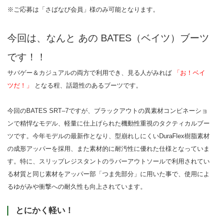
※ご応募は「さばなび会員」様のみ可能となります。
今回は、なんと あの BATES（ベイツ）ブーツ
です！！
サバゲー＆カジュアルの両方で利用でき、見る人がみれば
「お！ベイ
ツだ！」
となる程、話題性のあるブーツです。
今回のBATES SRT‒7ですが、ブラックアウトの異素材コンビネーショ
ンで精悍なモデル、軽量に仕上げられた機動性重視のタクティカルブー
ツです。今年モデルの最新作となり、型崩れしにくいDuraFlex樹脂素材
の成形アッパーを採用、また素材的に耐汚性に優れた仕様となっていま
す。特に、スリップレジスタントのラバーアウトソールで利用されてい
る材質と同じ素材をアッパー部「つま先部分」に用いた事で、使用によ
るゆがみや衝撃への耐久性も向上されています。
とにかく軽い！