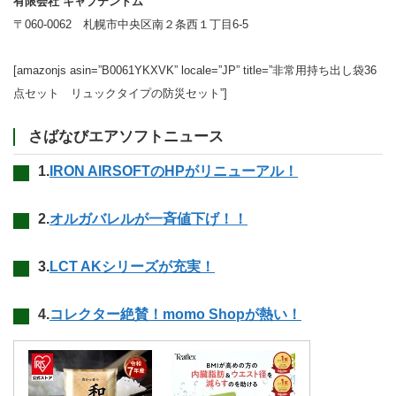
有限会社 キャプテントム
〒060-0062 札幌市中央区南２条西１丁目6-5
[amazonjs asin=”B0061YKXVK” locale=”JP” title=”非常用持ち出し袋36
点セット リュックタイプの防災セット”]
さばなびエアソフトニュース
1.
IRON AIRSOFTのHPがリニューアル！
2.
オルガバレルが一斉値下げ！！
3.
LCT AKシリーズが充実！
4.
コレクター絶賛！momo Shopが熱い！