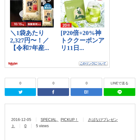
0
0
0
LINEで送る
Twitter
Facebook
はてなブッ
2016-12-05
SPECIAL
PICKUP！
さばなびプレゼン
ト
0
5 views