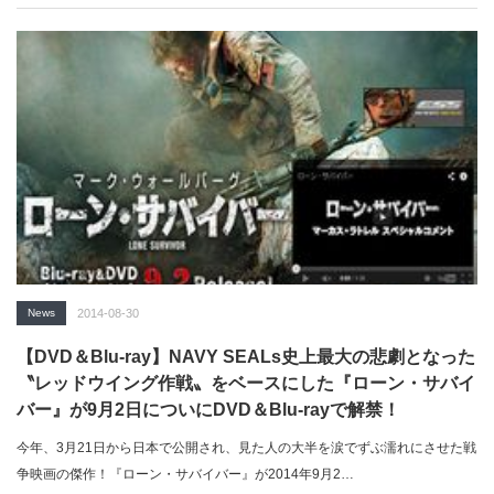
News
2014-08-30
【DVD＆Blu-ray】NAVY SEALs史上最大の悲劇となった
〝レッドウイング作戦〟をベースにした『ローン・サバイ
バー』が9月2日についにDVD＆Blu-rayで解禁！
今年、3月21日から日本で公開され、見た人の大半を涙でずぶ濡れにさせた戦
争映画の傑作！『ローン・サバイバー』が2014年9月2…