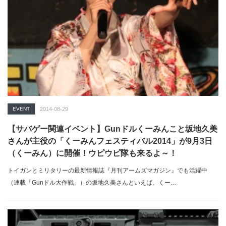
EVENT
2014-08-29
【サバゲー関連イベント】Gunドルくーみんこと坂地久美
さんが主役の「くーみんフェスティバル2014」が9月3日
（くーみん）に開催！ウピウピ隊も来るよ～！
トイガンとミリタリーの最新情報誌『月刊アームズマガジン』でも活躍中
（連載「Gunドル大作戦」）の坂地久美さんといえば、くー…