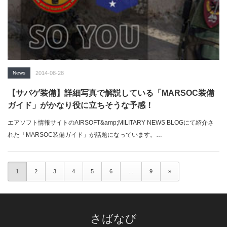
News
2014-08-28
【サバゲ装備】詳細写真で解説している「MARSOC装備
ガイド」がかなり役に立ちそうな予感！
エアソフト情報サイトのAIRSOFT&amp;MILITARY NEWS BLOGにて紹介さ
れた「MARSOC装備ガイド」が話題になっています。…
1
2
3
4
5
6
…
9
»