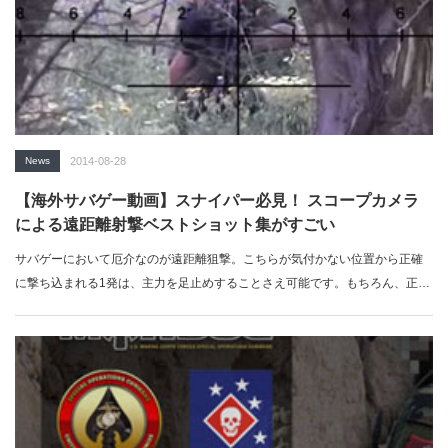
News
2014-08-28
【海外サバゲー動画】スナイパー必見！ スコープカメラ
による遠距離射撃ベストショット集がすごい
サバゲーにおいて厄介なのが遠距離狙撃。こちらが気付かない位置から正確
に撃ち込まれる1発は、主力を足止めすることさえ可能です。もちろん、正確
な狙…