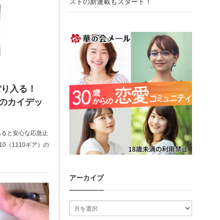
ストの新連載もスタート！
っぽり入る！
0）のカイデッ
あると安心な応急止
10（1110ギア）の
アーカイブ