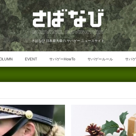
さばなび 日本最大級の サバゲー ニュースサイト
OLUMN
EVENT
サバゲーHowTo
サバゲールール
サバゲ