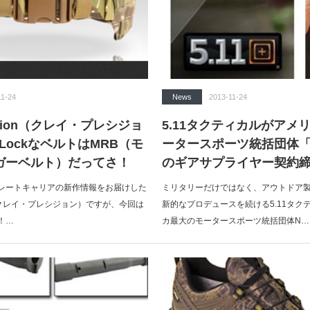
11-24
News
2013-11-24
ecision（クレイ・プレシジョ
5.11タクティカルがアメ
pLockなベルトはMRB（モ
ータースポーツ統括団体「N
ガーベルト）だってさ！
のギアサプライヤー契約
レートキャリアの新作情報をお届けした
ミリタリーだけではなく、アウトドア
sion（クレイ・プレシジョン）ですが、今回は
新的なプロデュースを続ける5.11タク
！…
カ最大のモータースポーツ統括団体N…