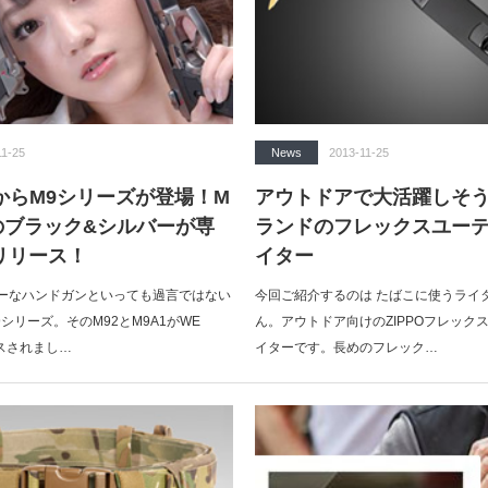
11-25
News
2013-11-25
oftからM9シリーズが登場！M
アウトドアで大活躍しそう！
1のブラック&シルバーが専
ランドのフレックスユー
リリース！
イター
ーなハンドガンといっても過言ではない
今回ご紹介するのは たばこに使うライ
シリーズ。そのM92とM9A1がWE
ん。アウトドア向けのZIPPOフレック
リースされまし…
イターです。長めのフレック…