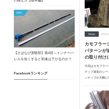
の構え方【基本編】
2007
News
2013-
カモフラー
パターンが
【さばなび実験部】第4回～インナーバ
の取り付け
レルを短くすると初速は下がるのか？
今回はカモフラー
テップ迷彩のシー
Facebookランキング
ンナップが大幅に