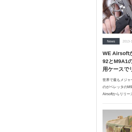
News
2013-
WE Airs
92とM9A
用ケースで
世界で最もメジャ
のがベレッタのM9
Airsoftからリ