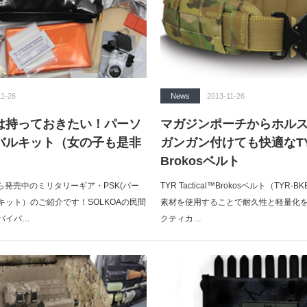
11-26
News
2013-11-26
は持っておきたい！パーソ
マガジンポーチからホル
バルキット（女の子も是非
ガンガン付けても快適なTYR T
Brokosベルト
nsから発売中のミリタリーギア・PSK(パー
TYR Tactical™Brokosベルト（TYR-B
キット）のご紹介です！SOLKOAの民間
素材を使用することで耐久性と軽量化
バイバ…
クティカ…