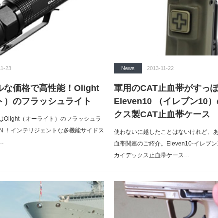
11-23
News
2013-11-22
な価格で高性能！Olight
軍用のCAT止血帯がす
ト）のフラッシュライト
Eleven10 （イレブン1
クス製CAT止血帯ケース
Olight（オーライト）のフラッシュラ
ATON ！インテリジェントな多機能サイドス
使わないに越したことはないけれど、
…
血帯関連のご紹介。Eleven10-イレブン
カイデックス止血帯ケース…