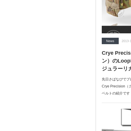
News
2013-
Crye Pr
ン）のLoo
ジュラーリ
先日さばなびでプ
Crye Preci
ベルトの紹介です