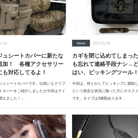
11-26
News
2013-11-26
ジュシートカバーに新たな
カギを閉じ込めてしまっ
追加！ 各種アクセサリー
も忘れて連絡手段ナシ→
にも対応してるよ！
はい、ピッキングツール
ジュシートカバーです。以前にもクリプ
今回は、何とかしてピッキングに挑戦
トカバーをご紹介しましたが今回はライ
という残念な状況に陥った方にオススメの「
増えました！…
です。タイプは3種類あります…