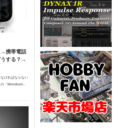
た→携帯電話
どうする？→
！
しなければならない
Monstrum」