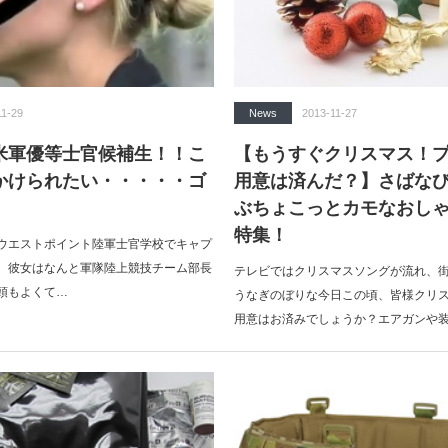
11-29
News
2013-11-27
米軍優等士官候補生！！こ
【もうすぐクリスマス！
かけられたい・・・・・ゴ
用意は済んだ？】さばな
ぶちょこっとカモなおし
特集！
ウエストポイント陸軍士官学校でキャプ
。彼女はなんと軍隊陸上競技チーム部長
テレビではクリスマスソングが流れ、街
頭もよくて…
うなぎのぼりな今日この頃、皆様クリ
用意はお済みでしょうか？エアガンや