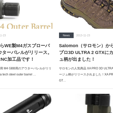
11-23
News
2013-11-23
HからWE製M4ガスブローバ
Salomon（サロモン）か
ウターバレルがリリース。
プロ3D ULTRA 2 GTX
CNC加工品です！
ュ柄が出ました！
WE用 M4 GBB用のアウターバレルがリリ
サロモンの人気商品 XA PRO 3D ULT
h steel outer barrel …
ージュ柄がリリースされました！XA PRO 3
GT…