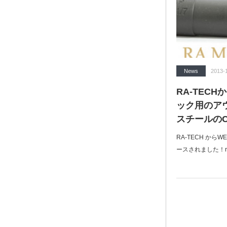
News
2013-
RA-TEC
ック用のア
スチールの
RA-TECH から
ースされました！ra tec