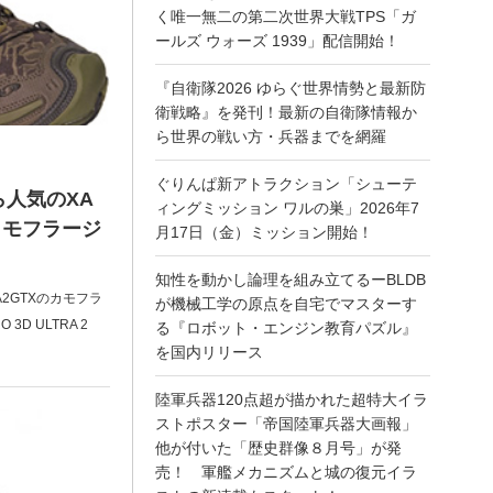
く唯一無二の第二次世界大戦TPS「ガ
ールズ ウォーズ 1939」配信開始！
『自衛隊2026 ゆらぐ世界情勢と最新防
衛戦略』を発刊！最新の自衛隊情報か
ら世界の戦い方・兵器までを網羅
ぐりんぱ新アトラクション「シューテ
ら人気のXA
ィングミッション ワルの巣」2026年7
にカモフラージ
月17日（金）ミッション開始！
知性を動かし論理を組み立てるーBLDB
RA2GTXのカモフラ
が機械工学の原点を自宅でマスターす
D ULTRA 2
る『ロボット・エンジン教育パズル』
を国内リリース
陸軍兵器120点超が描かれた超特大イラ
ストポスター「帝国陸軍兵器大画報」
他が付いた「歴史群像８月号」が発
売！ 軍艦メカニズムと城の復元イラ