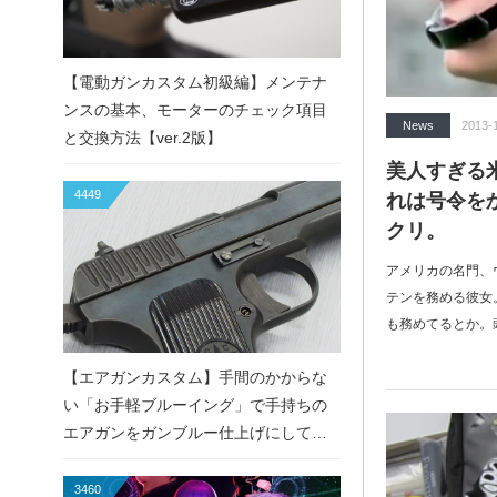
【電動ガンカスタム初級編】メンテナ
ンスの基本、モーターのチェック項目
News
2013-
と交換方法【ver.2版】
美人すぎる
4449
れは号令を
クリ。
アメリカの名門、
テンを務める彼女
も務めてるとか。
【エアガンカスタム】手間のかからな
い「お手軽ブルーイング」で手持ちの
エアガンをガンブルー仕上げにしてみ
た！
3460