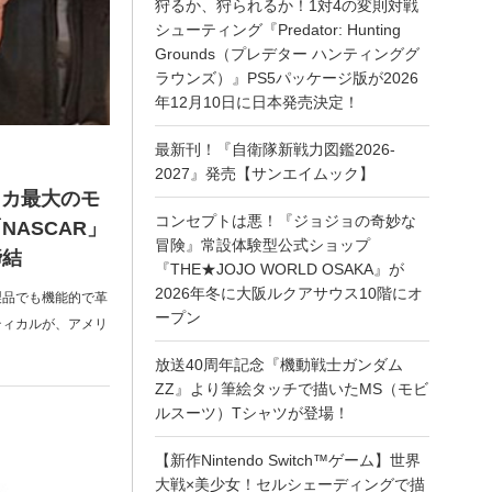
狩るか、狩られるか！1対4の変則対戦
シューティング『Predator: Hunting
Grounds（プレデター ハンティンググ
ラウンズ）』PS5パッケージ版が2026
年12月10日に日本発売決定！
最新刊！『自衛隊新戦力図鑑2026-
2027』発売【サンエイムック】
リカ最大のモ
コンセプトは悪！『ジョジョの奇妙な
ASCAR」
冒険』常設体験型公式ショップ
締結
『THE★JOJO WORLD OSAKA』が
2026年冬に大阪ルクアサウス10階にオ
製品でも機能的で革
ープン
ティカルが、アメリ
放送40周年記念『機動戦士ガンダム
ZZ』より筆絵タッチで描いたMS（モビ
ルスーツ）Tシャツが登場！
【新作Nintendo Switch™ゲーム】世界
大戦×美少女！セルシェーディングで描