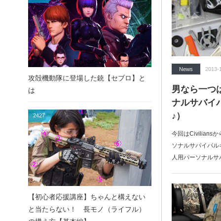
News
2013-
攻殻機動隊に登場した銃【セブロ】と
男なら一つ
は
ナルサバイ
♪）
2427
今回はCivilia
ソナルサバイバル
人用パーソナルサ
【初心者応援講座】ちゃんと構えない
と当たらない！ 長モノ（ライフル）