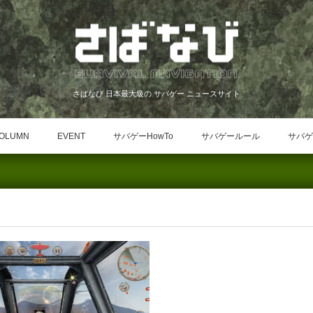
さばなび 日本最大級の サバゲー ニュースサイト
OLUMN
EVENT
サバゲーHowTo
サバゲールール
サバゲ