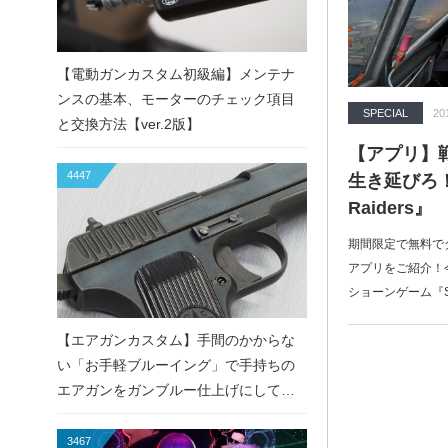
【電動ガンカスタム初級編】メンテナ
ンスの基本、モーターのチェック項目
SPECIAL
20
と交換方法【ver.2版】
【アプリ】
4447
生き延びろ！『S
Raiders』
期間限定で無料でダ
アプリをご紹介！
ショーンゲーム『Sk
【エアガンカスタム】手間のかからな
い「お手軽ブルーイング」で手持ちの
エアガンをガンブルー仕上げにしてみ
た！
3467