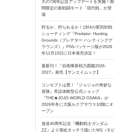
大の7周年記念アップデートを実施！期
間限定の新戦闘モード「現代戦」が登
場
狩るか、狩られるか！1対4の変則対戦
シューティング『Predator: Hunting
Grounds（プレデター ハンティンググ
ラウンズ）』PS5パッケージ版が2026
年12月10日に日本発売決定！
最新刊！『自衛隊新戦力図鑑2026-
2027』発売【サンエイムック】
コンセプトは悪！『ジョジョの奇妙な
冒険』常設体験型公式ショップ
『THE★JOJO WORLD OSAKA』が
2026年冬に大阪ルクアサウス10階にオ
ープン
放送40周年記念『機動戦士ガンダム
ZZ』より筆絵タッチで描いたMS（モビ