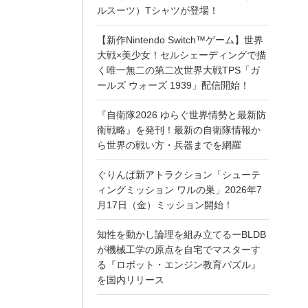
ルスーツ）Tシャツが登場！
【新作Nintendo Switch™ゲーム】世界
大戦×美少女！セルシェーディングで描
く唯一無二の第二次世界大戦TPS「ガ
ールズ ウォーズ 1939」配信開始！
『自衛隊2026 ゆらぐ世界情勢と最新防
衛戦略』を発刊！最新の自衛隊情報か
ら世界の戦い方・兵器までを網羅
ぐりんぱ新アトラクション「シューテ
ィングミッション ワルの巣」2026年7
月17日（金）ミッション開始！
知性を動かし論理を組み立てるーBLDB
が機械工学の原点を自宅でマスターす
る『ロボット・エンジン教育パズル』
を国内リリース