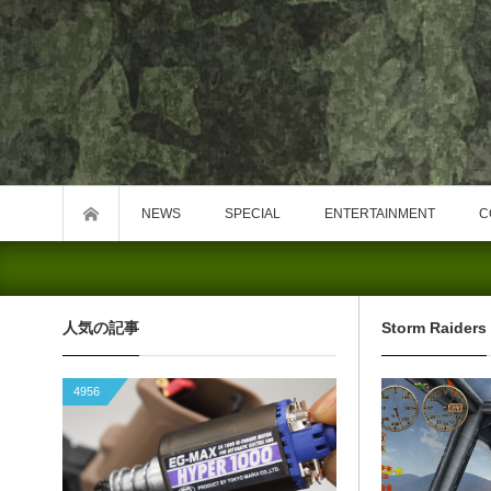
NEWS
SPECIAL
ENTERTAINMENT
C
人気の記事
Storm Raiders
4956