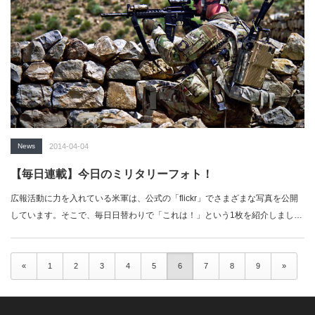
News
2014-04-04
【毎日連載】今日のミリタリーフォト！
広報活動に力を入れている米軍は、公式の「flickr」でさまざまな写真を公開
しています。そこで、毎日日替わりで「これは！」という1枚を紹介しまし
ょ…
«
1
2
3
4
5
6
7
8
9
»