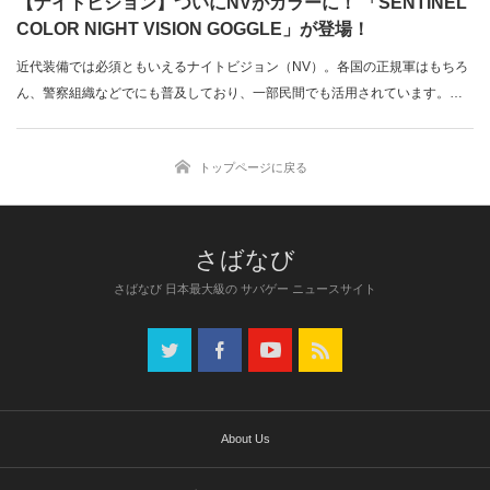
【ナイトビジョン】ついにNVがカラーに！ 「SENTINEL
COLOR NIGHT VISION GOGGLE」が登場！
近代装備では必須ともいえるナイトビジョン（NV）。各国の正規軍はもちろ
ん、警察組織などでにも普及しており、一部民間でも活用されています。従
来の…
トップページに戻る
さばなび 日本最大級の サバゲー ニュースサイト
About Us